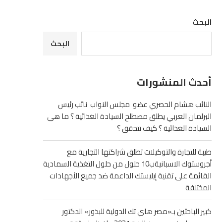
البحث
البحث
أحدث المنشورات
النائب هشام الحصري عضو مجلس النواب نائب رئيس
البرلمان العربي يطلق مصطلح السيادة الغذائية ؟ ما هى
السيادة الغذائية ؟ كيف تتحقق ؟
طيبة للتجارة والتوكيلات تطلق شراكتها التجارية مع
أجروستوك الاسبانيةب10 حلول من حلول التغذية السمادية
القائمة على تقنية إيليستك الداعمة ضد جميع الأجهادات
المختلفة
كبير الباحثين بـ«مصر هاي تك الدولية للبذور» الدكتور