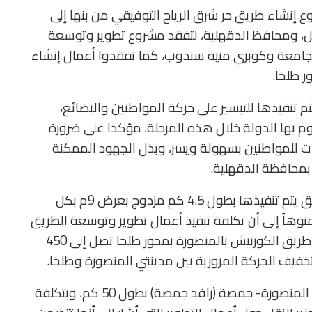
إنشاء طريق حر شرق الرياح التوفيقي من بنها إلى
لنقل، ومحافظ الدقهلية، لتفقد مشروع تطوير وتوسعة
الجامعة وكوبري منية سندوب، كما تفقدوا أعمال إنشاء
 طلخا.
تم تنفيذها للتيسير على حركة المواطنين والبضائع،
وم بها الدولة خلال هذه المرحلة، مؤكدا على ضرورة
ت للمواطنين بسهولة ويسر، وبذل الجهود الممكنة
بمحافظة الدقهلية.
ومن جانبه، أكد وزير النقل، أن أعمال توسعة الطريق يتم تنفيذها بطول 4.5 كم مزدوج بعرض 9م بكل
ورية بكل اتجاه، منوهاً إلى أن تكلفة تنفيذ أعمال تطوير وتوسعة الطريق
الدائري حول المنصورة، وإنشاء كوبرى علوى لربط طريق الكورنيش بالمنصورة بمحور طلخا تصل إلى 450
فيف الحركة المرورية بين مدينتي المنصورة وطلخا.
كما تفقد مدبولي ومرافقوه مشروع تطوير طريق المنصورة- جمصة (رافد جمصة) بطول 50 كم، وبتكلفة