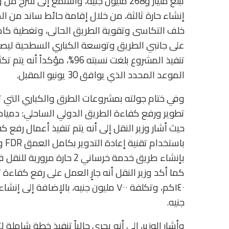
تبلغ مليار و268 مليون جنيه، واستمع إلى 
إنشاء حارة ثالثة، من خلال إقامة حائط ساند من ا
خلف التكاسى وتقوية الطريق الحالى، وتغطية كامل
تنفيذ المشروع بلغت نسبته 96
الموعد المحدد الذي يوافق 30 يونيو المقبل.
وفي ختام جولته بمشروعات الطرق والكباري التي ت
حيث أشار وزير النقل إلى أنه يتم تنفيذ أعمال رفع
بإنشاء طريق خدمة خرساني 2 حارة مرورية للنقل في كل اتجاه.
جنيه.