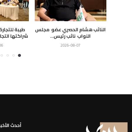
النائب هشام الحصري عضو مجلس
طيبة للتجار
النواب نائب رئيس...
شراكتها التجا
06
2026-08-07
أحدث الأخبا