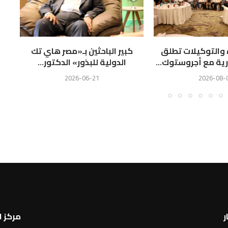
ة والتوكيلات تطلق
كبير الباحثين بـ«مصر هاي تك
ال
رية مع أجروستوك...
الدولية للبذور» الدكتور...
2026-06-21
2026-08-
ر
مركز 