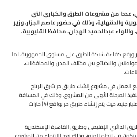
، عددا من مشروعات الطرق والكباري التي
وبية والدقهلية، وذلك في حضور عاصم الجزار، وزير
 واللواء عبدالحميد الهجان، محافظ القليوبية،
وير ورفع كفاءة شبكة الطرق على مستوى الجمهورية، لما
لمواطنين والبضائع بين مختلف المدن والمحافظات،
اعات.
ع العمل في مشروع إنشاء طريق حر شرق الرياح
تنفيذ المرحلة الأولى من المشروع، وذلك في المسافة
من بنها حتى ميت غمر بطول 37 كم، وبتكلفة 4.3 مليار جنيه، حيث يتم إنشاء طريق حر بواقع (4) حارات
ريق الدائري الإقليمي وطريق القاهرة الإسكندرية
 سيكون في اتجاه المرور، وذلك بعد الانتهاء من المشروع