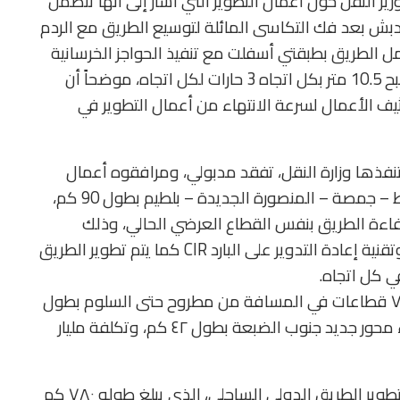
شرح من وزير النقل حول أعمال التطوير التي أشار إلى أنها تتضمن
لدبش بعد فك التكاسى المائلة لتوسيع الطريق مع الردم
 الطريق بطبقتي أسفلت مع تنفيذ الحواجز الخرسانية
على جانبي الطريق وتوسعة الكباري السطحية ليصبح 10.5 متر بكل اتجاه 3 حارات لكل اتجاه، موضحاً أن
%، مؤكداً أنه يتم تكثيف الأعمال لسرعة الانتهاء من أعمال التطوير في
كبير الباحثين بـ«مصر هاي تك
المهندس محمد سراج، مدير إدارة
الدكتور إبراهيم عدلي، مدير إدارة
الدولية للبذور» الدكتور...
المصانع بشركة مصر...
الجودة بشركة مصر...
نفذها وزارة النقل، تفقد مدبولي، ومرافقوه أعمال
2026-06-21
2026-06-21
2026-06-21
تطوير ورفع كفاءة الطريق الدولي الساحلي: دمياط – جمصة – المنصورة الجديدة – بلطيم بطول 90 كم،
 كفاءة الطريق بنفس القطاع العرضي الحالي، وذلك
باستخدام تقنية إعادة التدوير بكامل العمق FDR وتقنية إعادة التدوير على البارد CIR كما يتم تطوير الطريق
كما أكد وزير النقل أنه جارٍ العمل على رفع كفاءة ٧ قطاعات في المسافة من مطروح حتى السلوم بطول
١٤٠كم، وتكلفة ٧٠٠ مليون جنيه، بالإضافة إلى إنشاء محور جديد جنوب الضبعة بطول ٤٢ كم، وتكلفة مليار
وأشار الوزير، إلى أنه يجري حالياً تنفيذ خطة شاملة لتطوير الطريق الدولي الساحلي، الذي يبلغ طوله ٧٨٠ كم