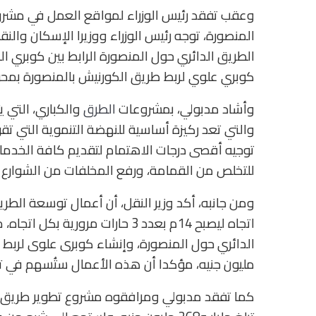
وعقب تفقد رئيس الوزراء لمواقع العمل في مشروع 
المنصورة، توجه رئيس الوزراء ووزيرا الإسكان وا
الطريق الدائري حول المنصورة الرابط بين كوبري 
كوبري علوي لربط طريق الكورنيش بالمنصورة بمحور
وأشاد مدبولي، بمشروعات
الطرق
والكباري، التي ي
والتي تعد ركيزة أساسية للنهضة التنموية التي تق
توجيه أقصى درجات الاهتمام لتقديم كافة الخدما
للتخلص من القمامة، ورفع المخلفات من الشوارع 
اتجاه ليصبح 14م بعدد 3 حارات مر
مليون جنيه، مؤكدا أن هذه الأعمال ستُسهم في تخ