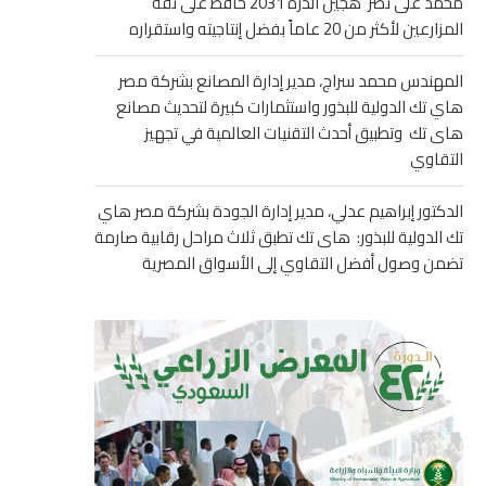
محمد على نصر هجين الذرة 2031 حافظ على ثقة
المزارعين لأكثر من 20 عاماً بفضل إنتاجيته واستقراره
المهندس محمد سراج، مدير إدارة المصانع بشركة مصر
هاي تك الدولية للبذور واستثمارات كبيرة لتحديث مصانع
هاى تك وتطبيق أحدث التقنيات العالمية في تجهيز
التقاوي
الدكتور إبراهيم عدلي، مدير إدارة الجودة بشركة مصر هاي
تك الدولية للبذور: هاى تك تطبق ثلاث مراحل رقابية صارمة
تضمن وصول أفضل التقاوي إلى الأسواق المصرية