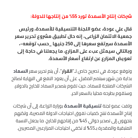
شركات إنتاج الأسمدة تورد 55% من إنتاجها للدولة:
قال علي عودة، عضو اللجنة التنسيقية للأسمدة، ورئيس
جمعية الائتمان الزراعى، إنه حال تطبيق مشروع تحرير سعر
الأسمدة سيرتفع سعرها إلى 250 جنيها _حسب توقعه-،
وبالتالي سيمثل عبء على المزارع، ما يجعلنا في حاجة إلى
تعويض المزارع عن ارتفاع أسعار الأسمدة.
وتوقع عودة، في تصريح خاص لـ”
القرار
“، أن يتم تحرير سعر
السماد
بداية من شهر سبتمبر المقبل، على أن يعود النفع في النهاية لصالح
الشركات المنتجة للسماد، حيث تقوم بتصدير السماد للخارج بالدولار،
وستقوم بطرحه محليا بالسعر الحر.
ولفت عضو لجنة
تنسيقية الأسمدة
بوزارة الزراعة، إلى أن شركات
إنتاج الأسمدة تنتج كميات تفوق احتياجات الدولة المصرية، ولكنهم
يتجهون إلى تصدير حوالي 45% من إنتاجهم للخارج، ما يجعل النسبة
المتبقية والمقدرة بـ55% لا تكفي احتياجات المزارعين المصريين.