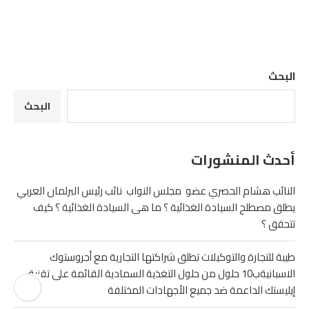
البحث
البحث
أحدث المنشورات
النائب هشام الحصري عضو مجلس النواب نائب رئيس البرلمان العربي
يطلق مصطلح السيادة الغذائية ؟ ما هى السيادة الغذائية ؟ كيف
تتحقق ؟
طيبة للتجارة والتوكيلات تطلق شراكتها التجارية مع أجروستوك
الاسبانيةب10 حلول من حلول التغذية السمادية القائمة على تقنية
إيليستك الداعمة ضد جميع الأجهادات المختلفة