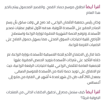
أقرأ أيضأ
انطلاق موسم حصاد القمح.. والقصير: المحصول يبشر بالخير
هذا العام
وكان رئيس جمعية الائتمان الزراعى، قد صرح في وقت سابق بأن رسم
الصادر المقرر على الأسمدة الأزوتية، هدفه الأول تنظيم عمليات تصدير
الأسمدة، وتوفير الحصة الشهرية المقررة لوزارة الزراعة واستصلاح
الأراضي لتلبية احتياجات السوق المحلي، مما يسهل حصول الفلاح على
الكميات اللازمة للزراعة.
كما قال إن الاجتماع الأخير للجنة التنسيقية للأسمدة بوزارة الزراعة، تم
خلاله التأكيد على شركات الأسمدة بتوريد الحصص المقررة عليها
للجمعية العامة للائتمان الزراعي، لتلبية احتياجات الرقعة الزراعية، حيث
تم الاتفاق على توريد حصة ثابتة من الأسمدة للموسم الصيفى
بمعدل 260 ألف طن كل شهر لمدة 4 أشهر، فى الفترة من مايو إلى
أغسطس.
أقرأ أيضأ
كيف ستصل مصر إلى تحقيق الاكتفاء الذاتي من المنتجات
البترولية قريبًا؟