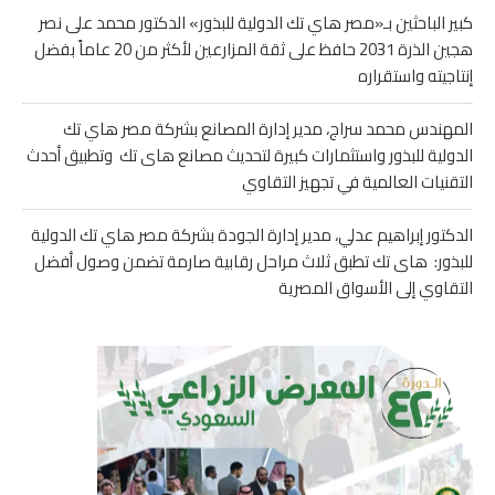
كبير الباحثين بـ«مصر هاي تك الدولية للبذور» الدكتور محمد على نصر
هجين الذرة 2031 حافظ على ثقة المزارعين لأكثر من 20 عاماً بفضل
إنتاجيته واستقراره
المهندس محمد سراج، مدير إدارة المصانع بشركة مصر هاي تك
الدولية للبذور واستثمارات كبيرة لتحديث مصانع هاى تك وتطبيق أحدث
التقنيات العالمية في تجهيز التقاوي
الدكتور إبراهيم عدلي، مدير إدارة الجودة بشركة مصر هاي تك الدولية
للبذور: هاى تك تطبق ثلاث مراحل رقابية صارمة تضمن وصول أفضل
التقاوي إلى الأسواق المصرية