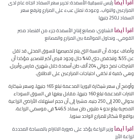
أقرأ أيضأ
رئيس تنسيقية الأسمدة: تحرير سعر السماد اتجاه عام لدى
المزارعين والنواب.. وعودة: تمثل عبء على المزارع وترفع سعر
السماد لـ250 جنيها
أقرأ أيضأ
الشناوي: مصانع إنتاج الأسمدة جزء من اقتصاد مصر
القومي.. ونحاول الموائمة بين المزارع والمصانع
وأضاف عودة، أن النسبة التي يتم تخصيصها للسوق المحلي قد تقل
عن 55%، وتنخفض حتى 40% حال وجود فرص أكبر للتصدير، مؤكدا أن
الشركات تضخ حوالي 204 ألف طن أسمدة خلال شهري مارس وأبريل،
وهي كمية لا تكفي احتياجات المزارعين على الاطلاق.
وأوضح أن سعر شيكارة اليوريا المدعمة تبلغ 165 جنيها، وسعر شيكارة
النترات المدعمة تبلغ 160 جنيها، مقابل بيعها في السوق السوداء
بحوالي 200 إلى 250 جنيه، مشيرا إلى أن حجم استهلاك الأراضي الزراعية
المصرية يبلغ نحو 4 مليون طن سماد 46.5% في موسمي الزراعة،
بواقع 8 شكائر للمزارع الواحد سنويا.
أقرأ أيضأ
وزير الزراعة يؤكد على ضرورة الالتزام بالمساحة المحددة
لزراعة الأرز