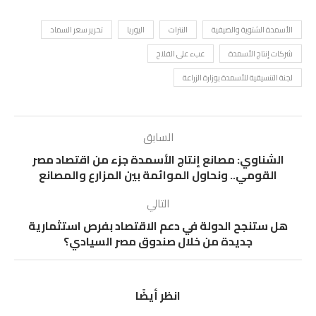
الأسمدة الشتوية والصيفية
النترات
اليوريا
تحرير سعر السماد
شركات إنتاج الأسمدة
عبء على الفلاح
لجنة التنسيقية للأسمدة بوزارة الزراعة
السابق
الشناوي: مصانع إنتاج الأسمدة جزء من اقتصاد مصر
القومي.. ونحاول الموائمة بين المزارع والمصانع
التالي
هل ستنجح الدولة في دعم الاقتصاد بفرص استثمارية
جديدة من خلال صندوق مصر السيادي؟
انظر أيضًا