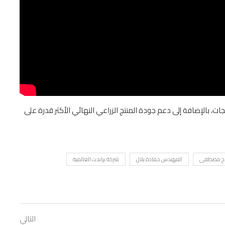
ات، بالإضافة إلى دعم جودة المنتج الزراعي النهائي الأكثر قدرة على
لاح مصطفى
المهندس حمادة بلال
شركة براندت العالمية
التالي