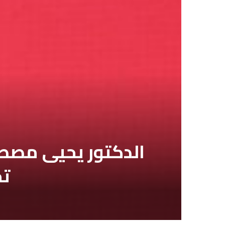
الدكتور يحيى مصطف
تح