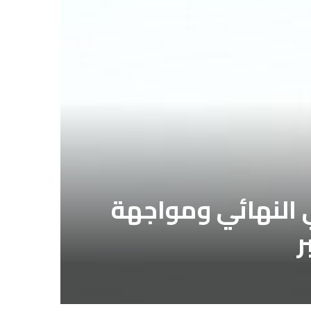
 النهائي ومواجهة
ر