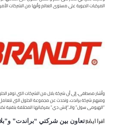
المركبات الحيوية على مستوى العالم وأنها من الشركات الأمر
وأشار مصطفى، إلى أن شركة بلال من الشركات التي توفر الحلول
ومنهم شركة براندت، وتحدث عن مجموعة الحلول التى تتعامل 
“الهيومى سول” والـ”إتش دي” بمركباتها المختلفة بتقنية تكنو
أقرأ أيضًا|
تعاون بين شركتي “براندت” و”بل