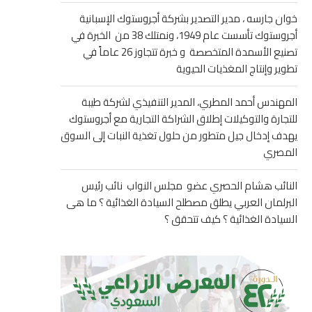
خوان جارسه ، مدير التصدير بشركة أجروستوك الإسبانية
أجروستوك تأسست عام 1949، ونمتلك 38 من الخبرة في
تصنيع الأسمدة المتخصصة و خبرة تتجاوز 26 عاماً في
تطوير وإنتاج المغذيات الحيوية
المهندس أحمد المطري، المدير التنفيذي لشركة طيبة
للتجارة والتوكيلات إطلاق الشراكة التجارية مع أجروستوك
يهدف إدخال جيل متطور من حلول تغذية النبات إلى السوق
المصري
النائب هشام الحصري عضو مجلس النواب نائب رئيس
البرلمان العربي يطلق مصطلح السيادة الغذائية ؟ ما هى
السيادة الغذائية ؟ كيف تتحقق ؟