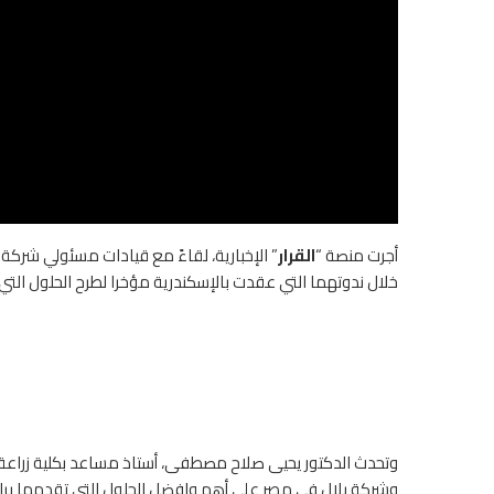
أجرت منصة “
القرار
” الإخبارية، لقاءً مع قيادات مسئولي شركة
خلال ندوتهما التي عقدت بالإسكندرية مؤخرا لطرح الحلول التي 
وتحدث الدكتور يحيى صلاح مصطفى، أستاذ مساعد بكلية زراعة 
وشركة بلال في مصر على أهم وافضل الحلول التى تقدمها براند