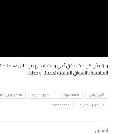
ونوّه بأن كل هذا يحقق أعلى ربحية للمزارع من خلال هذه المنتج
المنافسة بالأسواق العالمية تصديريًا أو محليا.
آمرى أرباش
الآفات الزراعية
الحلول الحيوية
الدكتور يحيى ص
شركة بلال المصرية
محمود جعفر
السابق