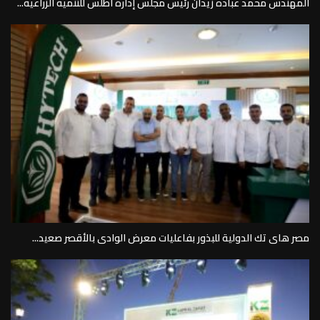
المهندس محمد عباده زيدان رئيس مجلس إدارة أطلس للتنمية الزراعية...
مصر هاى تك الدولية للبذور بفاعليات معرض الوادى بالأقصر صعيد...