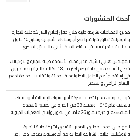
أحدث المنشورات
مديرو القطاعات بشركة طيبة خلال حفل إعلان الشراكةطيبة للتجارة
والتوكيلات تطلق شراكتها مع أجروستوك الأسبانية وتطرح 10 حلول
سمادية مبتكرة بتفنية إليستيك للمرة الأولى بالسوق المصرى
المهندس هاني الشيخ، مدير قطاع الأسمدة طيبة للتجارة والتوكيلات
قطاع الأسمدة في طيبة يضم أكثر من 18 وكالة عالمية ومستمرون
فى إستقدام أهم الحلول التكنولوجية الحديثة والتقنيات الجديدة لدعم
الإنتاج الزراعي والتصدير
خوان جارسه ، مدير التصدير بشركة أجروستوك الإسبانية أجروستوك
تأسست عام 1949، ونمتلك 38 من الخبرة في تصنيع الأسمدة
المتخصصة و خبرة تتجاوز 26 عاماً في تطوير وإنتاج المغذيات الحيوية
المهندس أحمد المطري، المدير التنفيذي لشركة طيبة للتجارة
والتوكيلات إطلاق الشراكة التجارية مع أجروستوك يهدف إدخال جيل