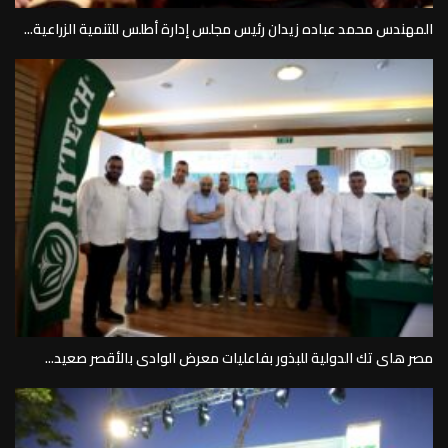
المهندس محمد عباده زيدان رئيس مجلس إدارة أطلس للتنمية الزراعية...
مصر هاى تك الدولية للبذور بفاعليات معرض الوادى بالأقصر صعيد...