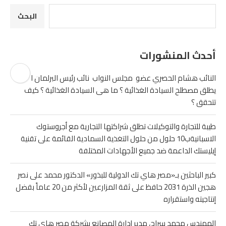
البحث
أحدث المنشورات
النائب هشام الحصري عضو مجلس النواب نائب رئيس البرلمان العربي
يطلق مصطلح السيادة الغذائية ؟ ما هى السيادة الغذائية ؟ كيف
تتحقق ؟
طيبة للتجارة والتوكيلات تطلق شراكتها التجارية مع أجروستوك
الاسبانيةب10 حلول من حلول التغذية السمادية القائمة على تقنية
إيليستك الداعمة ضد جميع الأجهادات المختلفة
كبير الباحثين بـ«مصر هاي تك الدولية للبذور» الدكتور محمد على نصر
هجين الذرة 2031 حافظ على ثقة المزارعين لأكثر من 20 عاماً بفضل
إنتاجيته واستقراره
المهندس محمد سراج، مدير إدارة المصانع بشركة مصر هاي تك