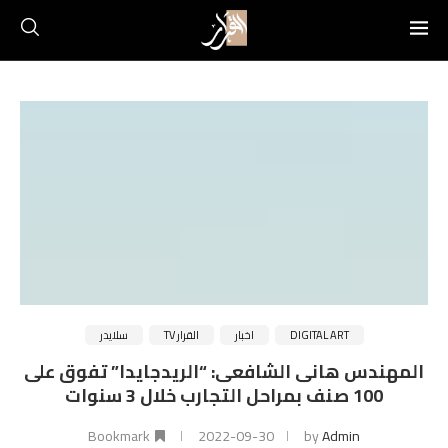
DIGITAL ART
اخبار
القرار TV
سلايدر
المهندس هانى الشافعى: “الريدجايدا” تفوق على
100 صنف بمراحل التجارب خلال 3 سنوات
Bookmark
2022-09-30
by
Admin