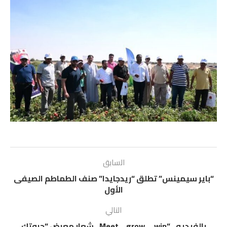
السابق
“باير سيمينس” تطلق “ريدجايدا” صنف الطماطم الصيفى
الأول
التالي
بالفيديو.. “Meet …grow … win.. شعار معرض “جروتك