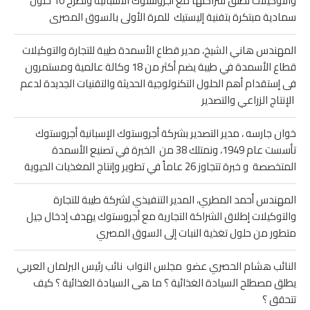
والتوكيلات تطلق شراكتها مع أجروستوك الأسبانية وتطرح 10 حلول
سمادية مبتكرة بتفنية إليستيك للمرة الأولى بالسوق المصرى
المهندس هاني الشيخ، مدير قطاع الأسمدة طيبة للتجارة والتوكيلات
قطاع الأسمدة في طيبة يضم أكثر من 18 وكالة عالمية ومستمرون
فى إستقدام أهم الحلول التكنولوجية الحديثة والتقنيات الجديدة لدعم
الإنتاج الزراعي والتصدير
خوان جارسه ، مدير التصدير بشركة أجروستوك الإسبانية أجروستوك
تأسست عام 1949، ونمتلك 38 من الخبرة في تصنيع الأسمدة
المتخصصة و خبرة تتجاوز 26 عاماً في تطوير وإنتاج المغذيات الحيوية
المهندس أحمد المطري، المدير التنفيذي لشركة طيبة للتجارة
والتوكيلات إطلاق الشراكة التجارية مع أجروستوك يهدف إدخال جيل
متطور من حلول تغذية النبات إلى السوق المصري
النائب هشام الحصري عضو مجلس النواب نائب رئيس البرلمان العربي
يطلق مصطلح السيادة الغذائية ؟ ما هى السيادة الغذائية ؟ كيف
تتحقق ؟