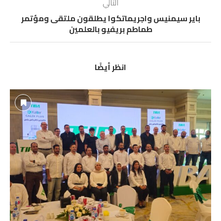
التالي
باير سيمنيس واجريماتكوا يطلقون ملتقى ومؤتمر
طماطم بريفيو بالعلمين
انظر أيضًا