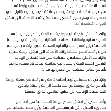
لايجاد الأصناف عالية الجودة التى تلبى احتياجات المزارع وايضا تساعد
فى مواجهة تحديات الزراعة، ونجد أن ملتقة البريفيو اليوم يتناول محور
جديد وهام وهو محور التصنيع وكيف يمكن تقدم الأصناف التى تحقق
العوائد التصنيعية أيضا.
وتابع: “لدينا في شركة باير سيمنيز قسم البحث والتطوير وهو القسم
المنوط بتطوير واستنباط الأصناف عالية الإنتاجية والجودة، وباير سيمنيز
العالمية تولى قسم البحث والتطوير الأهمية الكبرى وتخصص جزء كبير
من عوائدها لدعم استنباط وإنتاج الأصناف التى تحقق الربحية للمزارع
والإنتاجية الأعلى للمحاصيل المختلفة ليس هذا فقط، بل الهدف
الرئيسى لقسم البحث والتطوير هو موائمة أصناف باير سيمنيز للزراعة
بأقاليم العالم المختلفة التى نعمل بها تجاريا.
ونوّه بأن باير سيمينس توفر أصناف خاصة ومتوائمة مع طبيعة الزراعة
بأقاليم الشرق الأوسط من حيث طبيعة الزراعة والمناخ وتحقق
المواصفات الإنتاجية التى يطلبها مزارعى الشرق الأوسط.
وأكد الخشن، أن تحقيق معايير الزراعة المستدامة هى أحد أهم
مبادىء العمل داخل باير سيمنيس العالمية، وأول هذه الأهداف هو