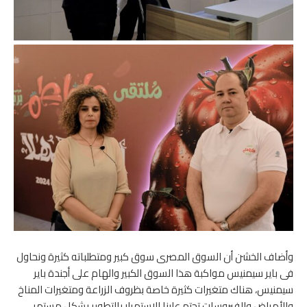
وأضاف الخشن أن السوق المصرى سوق كبير ومتطلباته كثيرة ونحاول
فى باير سيمنيس مواكبة هذا السوق الكبير والهام على أجندة باير
سيمنيس، هناك متغيرات كثيرة خاصة بظروف الزراعة ومتغيرات المناخ
والأمراض والفيروسات تحتم علينا الاستمرار بالتطوير بشكل مستمر