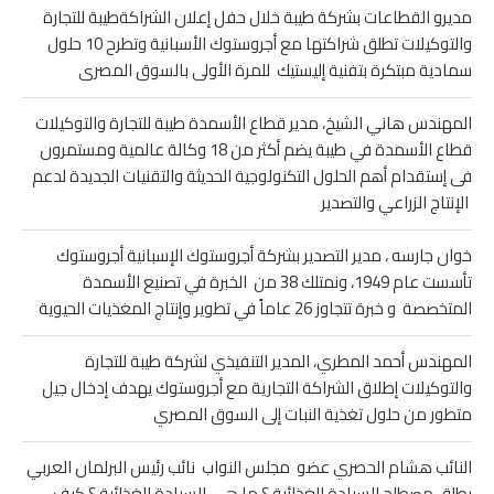
مديرو القطاعات بشركة طيبة خلال حفل إعلان الشراكةطيبة للتجارة
والتوكيلات تطلق شراكتها مع أجروستوك الأسبانية وتطرح 10 حلول
سمادية مبتكرة بتفنية إليستيك للمرة الأولى بالسوق المصرى
المهندس هاني الشيخ، مدير قطاع الأسمدة طيبة للتجارة والتوكيلات
قطاع الأسمدة في طيبة يضم أكثر من 18 وكالة عالمية ومستمرون
فى إستقدام أهم الحلول التكنولوجية الحديثة والتقنيات الجديدة لدعم
الإنتاج الزراعي والتصدير
خوان جارسه ، مدير التصدير بشركة أجروستوك الإسبانية أجروستوك
تأسست عام 1949، ونمتلك 38 من الخبرة في تصنيع الأسمدة
المتخصصة و خبرة تتجاوز 26 عاماً في تطوير وإنتاج المغذيات الحيوية
المهندس أحمد المطري، المدير التنفيذي لشركة طيبة للتجارة
والتوكيلات إطلاق الشراكة التجارية مع أجروستوك يهدف إدخال جيل
متطور من حلول تغذية النبات إلى السوق المصري
النائب هشام الحصري عضو مجلس النواب نائب رئيس البرلمان العربي
يطلق مصطلح السيادة الغذائية ؟ ما هى السيادة الغذائية ؟ كيف