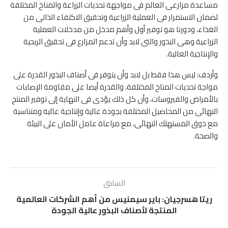
مساعدة مزارعى العالم فى مواجهة تحديات الزراعة والمناخ المختلفة
لضمان الاستمرار فى العملية الزراعية وتحقيق الاكتفاء الذاتى من
الغذاء، ودورنا هو توفير أول وأهم مدخل من مدخلات العملية
الزراعية وهى البذور والتى لابد وأن تدعم المزارع فى تحقيق الربحية
والإنتاجية العالية.
وأردف: ليس هذا فقط بل لابد وأن يتوفر فى أصناف البذور القدرة على
مواجة تحديات المناخ المختلفة، والقدرة أيضا على مقاومة الإصابات
بالأمراض والفيروسات، وأن كل ذلك يؤدى فى النهاية إلى توفير المنتج
النهائى من المحاصيل المختلفة بجودة عالية وإنتاجية عالية ومتناسبة
مع ذوق المستهلك النهائى، مع مراعاة عامل الأمان على البيئة
والصحة.
السابق
ريتا هسرجيان: باير سيمنيس من أهم الشركات العالمية
المنتجة لأصناف البذور عالية الجودة