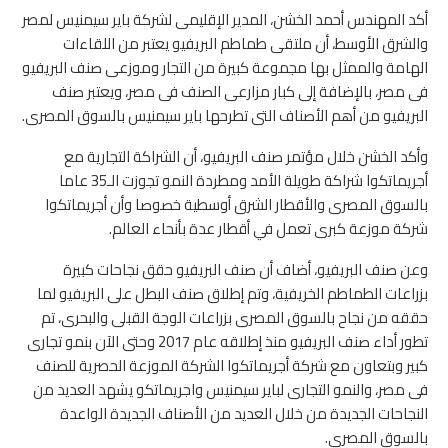
أكد المهندس أحمد الخشن، المدير الإقليمى لشركة باير سيمنيس لمصر
والشرق الأوسط، أن ملتقى طماطم البريفيو يعتبر من اللقاءات
الهامة والممثل بها مجموعة كبيرة من التجار وموزعى صنف البريفيو
فى مصر، بالإضافة إلى كبار مزارعى الصنف فى مصر، ويعتبر صنف
البريفيو من أهم الأصناف التى تطرحها باير سيمنيس بالسوق المصرى.
وأكد الخشن خلال مؤتمر صنف البريفيو، أن الشراكة التجارية مع
أجريماتكوا شراكة طويلة الأمد ومطردة النمو تجوزت الـ35 عاما
بالسوق المصرى والأقطار الشرق أوسطية خصوصا وأن أجريماتكوا
شركة موزعة كبرى تعمل في أقطار عدة بأنحاء العالم.
وعن صنف البريفيو، أضاف أن صنف البريفيو حقق نجاحات كبيرة
بزراعات الطماطم الخريفية، وتم إطلاق صنف البطل على البريفيو لما
حققه من نجاح بالسوق المصرى بزراعات الوجة القبلى والبحرى، تم
تطور أداء صنف البريفيو منذ إطلاقه عام 2017 وحتى الآن بنمو تجارى
كبير وبتعاون مع شركة أجريماتكوا الشركة الموزعة الحصرية للصنف
فى مصر، والنمو التجارى لباير سيمنيس واجريماتكو يشهد العديد من
النجاحات الجديدة من خلال العديد من الأصناف الجديدة الواعدة
بالسوق المصرى.