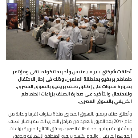
أطلقت شركتي باير سيمنيس وأجريماتكوا ملتقى ومؤتمر
طماطم بريفيو بمنطقة العلمين، وذلك فى إطار الاحتفال
بمرور 6 سنوات على إطلاق صنف بريفيو بالسوق المصرى،
وللاحتفال والتأكيد على صدارة الصنف بزراعات الطماطم
الخريفي بالسوق المصرى.
وأنطلق صنف بريفيو بالسوق المصرى منذ 6 سنوات تقريبا وبداية من
عام 2017 بعد المرور بالعديد من مراحل التجارب الخاصة باختبار الصنف،
وبدأت زراعة بريفيو بمحافظات الصعيد، وحقق النتائج المبهرة بزراعات
الموسم الخريفي، واليوم يكتسح بريفيو المنطقة الشمالية ويحقق