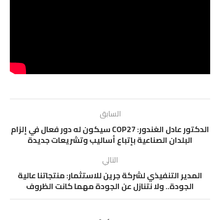
السابق
الدكتور عادل الغندور: COP27 سيكون له دور فعال في إلزام
البلدان الصناعية بإتباع أساليب وتشريعات جديدة
التالي
المدير التنفيذي لشركة جرين للاستثمار: منتجاتنا عالية
الجودة.. ولا نتنازل عن الجودة مهما كانت الظروف