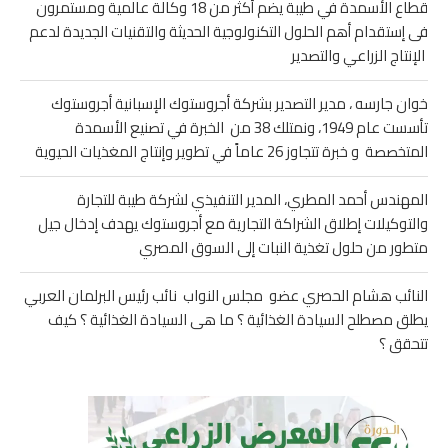
قطاع الأسمدة في طيبة يضم أكثر من 18 وكالة عالمية ومستمرون
فى إستقدام أهم الحلول التكنولوجية الحديثة والتقنيات الجديدة لدعم
الإنتاج الزراعي والتصدير
خوان جارسه ، مدير التصدير بشركة أجروستوك الإسبانية أجروستوك
تأسست عام 1949، ونمتلك 38 من الخبرة في تصنيع الأسمدة
المتخصصة و خبرة تتجاوز 26 عاماً في تطوير وإنتاج المغذيات الحيوية
المهندس أحمد المطري، المدير التنفيذي لشركة طيبة للتجارة
والتوكيلات إطلاق الشراكة التجارية مع أجروستوك يهدف إدخال جيل
متطور من حلول تغذية النبات إلى السوق المصري
النائب هشام الحصري عضو مجلس النواب نائب رئيس البرلمان العربي
يطلق مصطلح السيادة الغذائية ؟ ما هى السيادة الغذائية ؟ كيف
تتحقق ؟