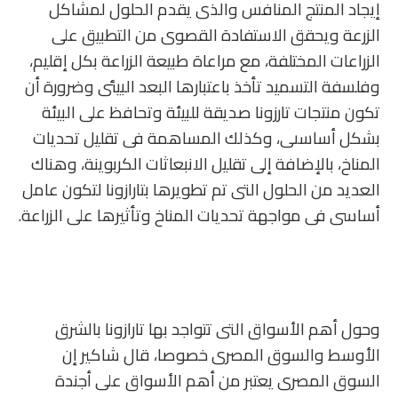
إيجاد المنتج المنافس والذى يقدم الحلول لمشاكل
الزرعة ويحقق الاستفادة القصوى من التطبيق على
الزراعات المختلفة، مع مراعاة طبيعة الزراعة بكل إقليم،
وفلسفة التسميد تأخذ باعتبارها البعد البيئى وضرورة أن
تكون منتجات تارزونا صديقة للبيئة وتحافظ على البيئة
بشكل أساسىى، وكذلك المساهمة فى تقليل تحديات
المناخ، بالإضافة إلى تقليل الانبعاثات الكربوينة، وهناك
العديد من الحلول التى تم تطويرها بتارازونا لتكون عامل
أساسى فى مواجهة تحديات المناخ وتأثيرها على الزراعة.
وحول أهم الأسواق التى تتواجد بها تارازونا بالشرق
الأوسط والسوق المصرى خصوصا، قال شاكير إن
السوق المصرى يعتبر من أهم الأسواق على أجندة