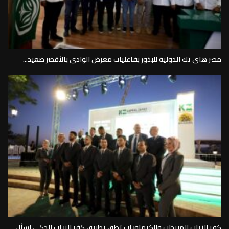
مصر هاى تك الدولية للبذور بفاعليات معرض الوادى بالأقصر صعيد...
كفر الزيات للمبيدات والكيماويات تطق تطبيق كفر الزيات الذكى اسأل...