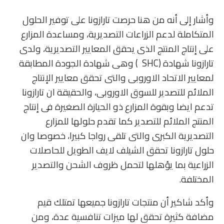
وأشار إلى أنه من هنا حرصت تارازونا على توفير الحلول
المتكاملة لدعم الزراعات التصديرية، ومساعدة المزارع
على إنتاج المنتج الذى يحقق المعايير التصديرية، ولدى
تارازونا شهادة (SHC ) وهى شهادة الجودة المطابقة
لمعايير الاتحاد الاوروبى والتى تحقق معايير الإنتاج
الملائم للتصدير للسوق الاوروبى، والحقيقة ان تارازونا
تدعم ايضا وبقوة المزارع ذو الحيازة الصغيرة فى إنتاج
المنتج الملائم للتصدير كما تقدم حلولها للمزارع
التصديرية الكبرى والتى تلقى رواجا كبيرا، خصوصا وان
حلول تارازونا تحقق الشيلف لايف الطويل للحاصلات
الزراعية بما يؤهلها لتحمل ظروف الشحن والتصدير
المختلفة.
وأكد شاكير أن منتجات تارازونا جميعها تمتلك قيم
مضافة كثيرة تحقق لها ميزات تنافسية عدة، ومن