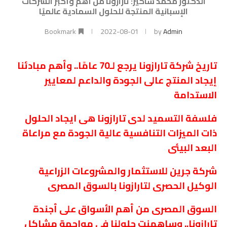
الدكتور محمد شاكير: تارازونا من أهم وأكبر الشركات
الإسبانية المنتجة للحلول السمادية عالميًا
Bookmark
2022-08-01
by
Admin
تاريخ شركة تارازونا يرجع لـ70 عامًا.. وأهم مبادئنا
إيجاد المنتج عالى الجودة والداعم لمعايير
الاستدامة
فلسفة التسميد لدى تارازونا هى ايجاد الحلول
ذات الميزات التنافسية عالية الجودة مع مراعاة
البعد البيئى
شركة جرين للاستثمار والمشروعات الزراعية
الوكيل الحصرى لتارازونا بالسوق المصرى
السوق المصرى من أهم الأسواق على أجندة
تارازونا.. وساهمنت حلولنا فى مواجهة مشاكل