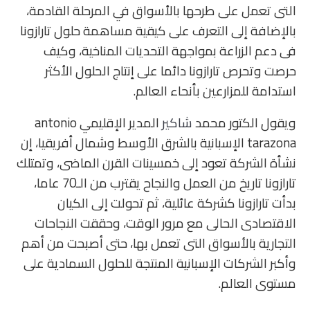
التى تعمل على طرحها بالأسواق في المرحلة القادمة،
بالإضافة إلى التعرف على كيقية مساهمة حلول تارازونا
فى دعم الزراعة بمواجهة التحديات المناخية، وكيف
حرصت وتحرص تارازونا دائما على إنتاج الحلول الأكثر
استدامة للمزارعين بأنحاء العالم.
ويقول الكتور محمد
شاكير
المدير الإقليمي antonio
tarazona الإسبانية بالشرق الأوسط وشمال أفريقيا، إن
نشأة الشركة تعود إلى خمسينات القرن الماضى، وتمتلك
تارازونا تاريخ من العمل والنجاح يقترب من الـ70 عاما،
بدأت تارازونا كشركة عائلية، ثم تحولت إلى الكيان
الاقتصادى الحالى مع مرور الوقت، وحققت النجاحات
التجارية بالأسواق التى تعمل بها، حتى أصبحت من أهم
وأكبر الشركات الإسبانية المنتجة للحلول السمادية على
مستوى العالم.