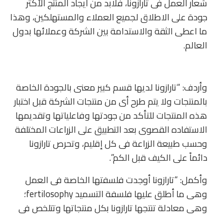
شعار العمل فى تارازونا، فلابد من ايجاد المنتج الأكثر
جودة على الاطلاق لجميع العملاء والمستهلكين، وهذا
ما اعطى الثقة والاستدامة بين الشركة وعملائها بدول
العالم.
وأردف: “تارازونا لديها قسم كبير معنى بالجودة الخاصة
بالمنتجات ولا يتم طرح أى من منتجات الشركة قبل اختبار
هذه المنتجات للتأكد من جودتها وفاعلياتها وتقديمها
الاستفاده القصوى بعد التطبيق على الزراعات المختلفة
وحسب طبيعة الزراعة فى كل إقليم، وتحرص تارازونا
دائماً على الكيف قبل الكم”.
وأكمل: “تارازونا أوجدت فلسفتها الخاصة فى العمل
وهى ما أطلق عليها فلسفة التسميد fertilosophy؛
وهى معادلة تنتجها تارازونا بكل منتجاتها وتتلخص فى