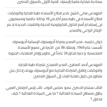
سمادية مبتكرة بتفنية إليستيك للمرة الأولى بالسوق المصرى
المهندس هاني الشيخ، مدير قطاع الأسمدة طيبة للتجارة والتوكيلات
قطاع الأسمدة في طيبة يضم أكثر من 18 وكالة عالمية ومستمرون
فى إستقدام أهم الحلول التكنولوجية الحديثة والتقنيات الجديدة لدعم
الإنتاج الزراعي والتصدير
خوان جارسه ، مدير التصدير بشركة أجروستوك الإسبانية أجروستوك
تأسست عام 1949، ونمتلك 38 من الخبرة في تصنيع الأسمدة
المتخصصة و خبرة تتجاوز 26 عاماً في تطوير وإنتاج المغذيات الحيوية
المهندس أحمد المطري، المدير التنفيذي لشركة طيبة للتجارة
والتوكيلات إطلاق الشراكة التجارية مع أجروستوك يهدف إدخال جيل
متطور من حلول تغذية النبات إلى السوق المصري
النائب هشام الحصري عضو مجلس النواب نائب رئيس البرلمان العربي
يطلق مصطلح السيادة الغذائية ؟ ما هى السيادة الغذائية ؟ كيف
تتحقق ؟