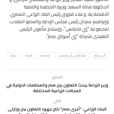
الدكتورة هالة السعيد وزيرة التخطيط والتنمية
الاقتصادية، وعلاء فاروق رئيس البنك الزراعى المصري،
وإبراهيم سرحان رئيس مجلس الإدارة والعضو المنتدب
لمجموعة “إي فاينانس”، وإسلام مأمون الرئيس
التنفيذى لشركة “إي أسواق مصر”.
أجرى مصر
البنك الزراعى أى فاينياس
التخطيط
الزراعة
زراعية
السابق
وزير الزراعة يبحث التعاون بين مصر والمنظمات الدولية في
المجالات الزراعية المختلفة
التالي
البنك الزراعي: “أجرى مصر” نتاج جهود التعاون بين وزارتى