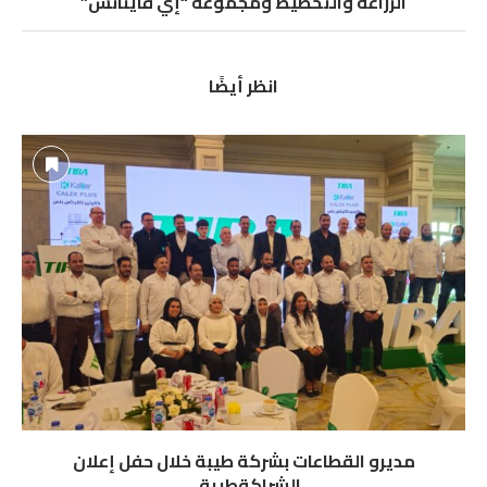
الزراعة والتخطيط ومجموعة “إي فاينانس”
انظر أيضًا
مديرو القطاعات بشركة طيبة خلال حفل إعلان
الشراكةطيبة...