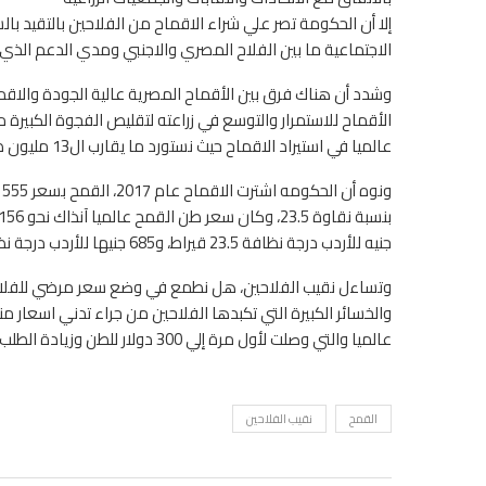
إلا أن الحكومة تصر علي شراء الاقماح من الفلاحين بالتقيد 
الاجتماعية ما بين الفلاح المصري والاجنبي ومدي الدعم الذي
وشدد أن هناك فرق بين الأقماح المصرية عالية الجودة والاقما
الأقماح للاستمرار والتوسع في زراعته لتقليص الفجوة الكبيرة م
عالميا في استيراد الاقماح حيث نستورد ما يقارب ال13 مليون طن من الاقماح سنويا بمليارات الدولارات.
جنيه للأردب درجة نظافة 23.5 قيراط، و685 جنيها للأردب درجة نظافة 23 قيراط، و670 جنيها لأردب درجة نظافة 22.5 قيراط.
وتساءل نقيب الفلاحين، هل نطمع في وضع سعر مرضي للفلاحين
والخسائر الكبيرة التي تكبدها الفلاحين من جراء تدني اسعار منت
عالميا والتي وصلت لأول مرة إلي 300 دولار للطن وزيادة الطلب العالمي علي الاقماح؟.
القمح
نقيب الفلاحين