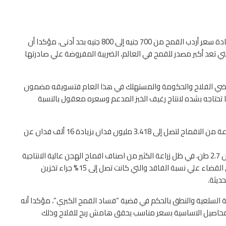
ناشد نقيب عام الفلاحين، الحاج حسين عبدالرحمن ابوصدام، بزيادة سعر أردب القمح من 700 جنيه إلى 800 جنيه بحد أدنى، مؤكدا أن
د مضاعفة روسيا التي تعد أكبر مصدر للقمح في العالم، الضريبة المفروضة علي صادرتها
يرضي الفلاح والحكومة والمستهلك في هذا العام فتسويقه مضمون
 تحتاجه بشده لانتاج رغيف الخبز المدعم وسعره معقول بالنسبة
وأكد نقيب الفلاحين، أن عام 2021 يشهد زيادة المساحة المنزرعة من الاقماح لتصل إلى 3.418 مليون فدان بزيادة 16 ألف فدان عن
ويتوقع انتاجية تزيد عن 9 مليون طن باعتبار متوسط انتاج الفدان 2.7 طن، في ظل زراعة الكثير من اصناف اقماح الهجن عالية الانتاجية
وزراعتها بطرق زراعه حديثة كالزراعة علي مصاطب بالاضافة إلى القضاء علي نسبة الفاقد والتي كانت تصل إلى 15% جراء تخزين
ديثة.
صة السلعية والنطق بالحكم في قضية “فساد القمح الكبري”، مؤكدا أنه
مة بشراء المحاصيل الاساسية بسعر مناسب يحقق هامش ربح للفلاح وذلك