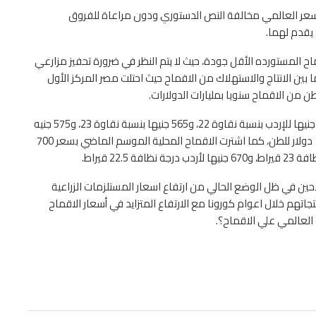
بالسعر العالمي مخالفة النص الدستوري ودون مراعاة للفروق
 يقدم لهما.
ح المستورده الأقل جودة، حيث لا يتم النظر في ضرورة تحفيز مزارعي
ا بين الانتاج والاستهلاك من الاقماح حيث احتلت مصر المركز الأول
ونوه أن الحكومه اشترت الاقماح عام 2017، القمح بسعر 555 جنيها للإردب بنسبة نقاوة 22، و565 جنيها بنسبة نقاوة 23، و575 جنيه
بنسبة نقاوة 23.5، وكان سعر طن القمح عالميا آنذاك نحو 156 دولار للطن، كما اشترت الاقماح المحلية الموسم الماضي بسعر 700
 في ظل الوضع الحالي من ارتفاع اسعار المستلزمات الزراعية
جاتهم خلال اعوام كورونا مع الارتفاع المتزايد في أسعار الاقماح