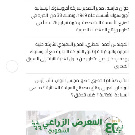
خوان جارسه ، مدير التصدير بشركة أجروستوك الإسبانية
أجروستوك تأسست عام 1949، ونمتلك 38 من الخبرة في
تصنيع الأسمدة المتخصصة و خبرة تتجاوز 26 عاماً في
تطوير وإنتاج المغذيات الحيوية
المهندس أحمد المطري، المدير التنفيذي لشركة طيبة
للتجارة والتوكيلات إطلاق الشراكة التجارية مع أجروستوك
يهدف إدخال جيل متطور من حلول تغذية النبات إلى السوق
المصري
النائب هشام الحصري عضو مجلس النواب نائب رئيس
البرلمان العربي يطلق مصطلح السيادة الغذائية ؟ ما هى
السيادة الغذائية ؟ كيف تتحقق ؟