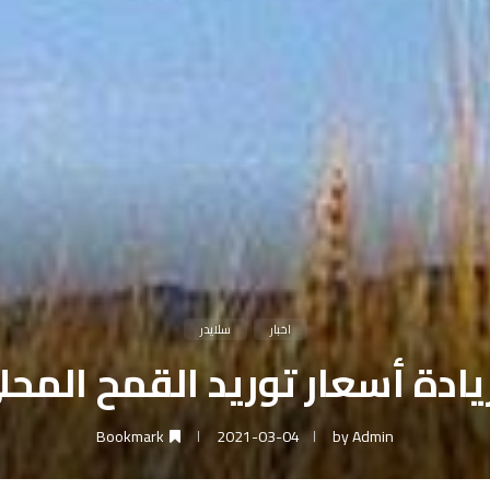
اخبار
سلايدر
سعار توريد القمح المحلي لـ800 جنيه لل
Bookmark
2021-03-04
by
Admin