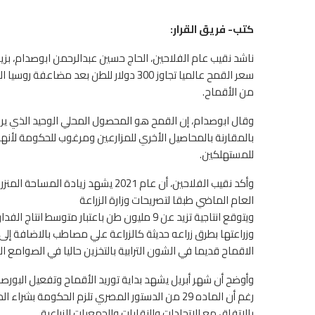
كتب- فريق القرار:
سعر القمح عالميا تجاوز 300 دولار للطن بع
من الأقماح.
وقال ابوصدام، إن القمح هو المحصول المحلي الوحيد الذي 
بالمقارنة بالمحاصيل الأخري للمزارعين ومرغوب للحكومة لأنها
للمستهلكين.
العام الماضي طبقا لتصريحات وزارة الزراعة
الاقماح قديما في الشون الترابية بالتخزين حاليا في الصوامع الح
وأوضح أن شهر أبريل يشهد بداية توريد الأقماح وتفعيل البور
رغم أن الماده 29 من الدستور المصري تلزم الحكو
بالاتفاق مع الاتحادات والنقابات والجمعيات الزراعية