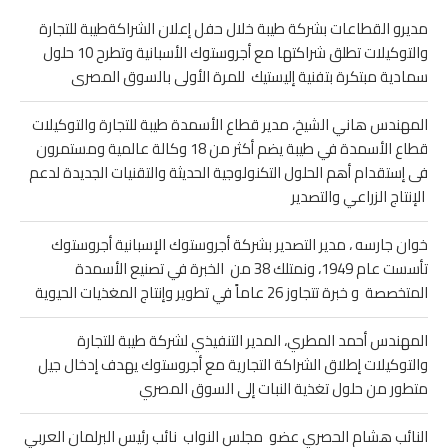
والتوكيلات تطلق شراكتها مع أجروستوك الأسبانية وتطرح 10 حلول
سمادية مبتكرة بتفنية إليستيك للمرة الأولى بالسوق المصرى
المهندس هاني الشيخ، مدير قطاع الأسمدة طيبة للتجارة والتوكيلات
قطاع الأسمدة في طيبة يضم أكثر من 18 وكالة عالمية ومستمرون
فى إستقدام أهم الحلول التكنولوجية الحديثة والتقنيات الجديدة لدعم
الإنتاج الزراعي والتصدير
خوان جارسه ، مدير التصدير بشركة أجروستوك الإسبانية أجروستوك
تأسست عام 1949، ونمتلك 38 من الخبرة في تصنيع الأسمدة
المتخصصة و خبرة تتجاوز 26 عاماً في تطوير وإنتاج المغذيات الحيوية
المهندس أحمد المطري، المدير التنفيذي لشركة طيبة للتجارة
والتوكيلات إطلاق الشراكة التجارية مع أجروستوك يهدف إدخال جيل
متطور من حلول تغذية النبات إلى السوق المصري
النائب هشام الحصري عضو مجلس النواب نائب رئيس البرلمان العربي
يطلق مصطلح السيادة الغذائية ؟ ما هى السيادة الغذائية ؟ كيف
تتحقق ؟