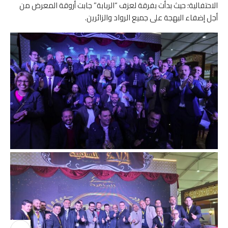
الاحتفالية؛ حيث بدأت بفرقة لعزف “الربابة” جابت أروقة المعرض من
أجل إضفاء البهجة على جميع الرواد والزائرين.