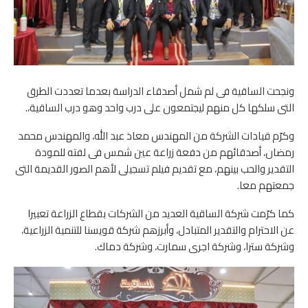
ونجحت الساقية فى لم شمل أصدقاء الدراسة بعدما تعددت الطرق
التى سلكها كل منهم ليجتمعون على درب واحد وهو درب الساقية،.
وكرّم قيادات الشركة من المهندس معاذ عبد الله، والمهندس محمد
رمضان، أصدقائهم من دفعة زراعة عين شمس فى لفته للمودة
التقدير والحب بينهم، مع تقديم فيلم تسجيلى لأهم الصور القديمة التى
جمعتهم معا.
كما كرّمت شركة الساقية العديد من الشركات بقطاع الزراعة تعبيرا
عن الاحترام والتقدير المتبادل، وأبرزهم شركة قويسنا للتنمية الزراعية،
وشركة سترا، وشركة اجرى سمارت، وشركة دماك.