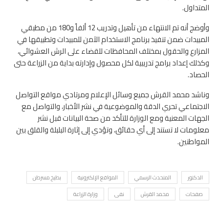
المتداول.
وأوضج أنه تم الانتهاء من تأهيل وتدريب 12 ألفاً و180 من مطبقي
المبيدات ضمن تنفيذ برنامج الاستخدام الآمن للمبيدات وتطبيقها في
المزارع والحقول بمختلف المحافظات للقضاء على الرش العشوائي،
وكذلك إعداد برامج تدريبية لكل محصول وإدارته بداية من الزراعة حتى
الحصاد.
وناشد محمد القرش جميع وسائل الإعلام ومرتادي مواقع التواصل
الاجتماعي تحري الدقة والموضوعية في نشر الأخبار، والتواصل مع
الجهات المعنية ومع الوزارة للتأكد من صحة البيانات قبل نشر
معلومات لا تستند إلى أي حقائق، وتؤدي إلى إثارة البلبلة والقلق بين
المواطنين.
الدكتور
المتحدث الرسمي
المواقع الإلكترونية
بطيخ مسرطن
صفحات
محمد القرش
نفى
وزارة الزراعة