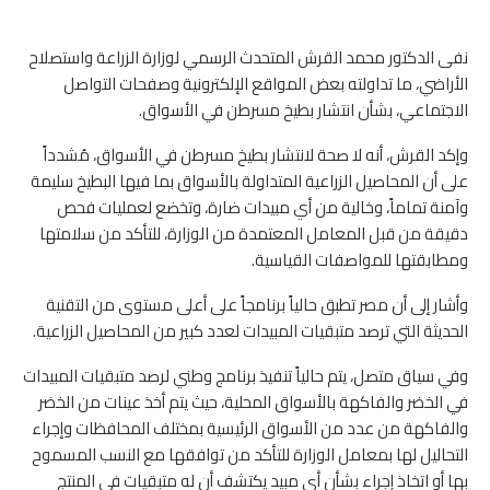
نفى الدكتور محمد القرش المتحدث الرسمي لوزارة الزراعة واستصلاح
الأراضي، ما تداولته بعض المواقع الإلكترونية وصفحات التواصل
الاجتماعي، بشأن انتشار بطيخ مسرطن في الأسواق.
وإكد القرش، أنه لا صحة لانتشار بطيخ مسرطن في الأسواق، مُشدداً
على أن المحاصيل الزراعية المتداولة بالأسواق بما فيها البطيخ سليمة
وآمنة تماماً، وخالية من أي مبيدات ضارة، وتخضع لعمليات فحص
دقيقة من قبل المعامل المعتمدة من الوزارة، للتأكد من سلامتها
ومطابقتها للمواصفات القياسية.
وأشار إلى أن مصر تطبق حالياً برنامجاً على أعلى مستوى من التقنية
الحديثة التي ترصد متبقيات المبيدات لعدد كبير من المحاصيل الزراعية.
وفي سياق متصل، يتم حالياً تنفيذ برنامج وطني لرصد متبقيات المبيدات
في الخضر والفاكهة بالأسواق المحلية، حيث يتم أخذ عينات من الخضر
والفاكهة من عدد من الأسواق الرئيسية بمختلف المحافظات وإجراء
التحاليل لها بمعامل الوزارة للتأكد من توافقها مع النسب المسموح
بها أو اتخاذ إجراء بشأن أى مبيد يكتشف أن له متبقيات في المنتج