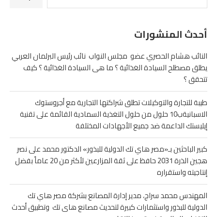
أحدث المنشورات
النائب هشام الحصري عضو مجلس النواب نائب رئيس البرلمان العربي
يطلق مصطلح السيادة الغذائية ؟ ما هى السيادة الغذائية ؟ كيف
تتحقق ؟
طيبة للتجارة والتوكيلات تطلق شراكتها التجارية مع أجروستوك
الاسبانيةب10 حلول من حلول التغذية السمادية القائمة على تقنية
إيليستك الداعمة ضد جميع الأجهادات المختلفة
كبير الباحثين بـ«مصر هاي تك الدولية للبذور» الدكتور محمد على نصر
هجين الذرة 2031 حافظ على ثقة المزارعين لأكثر من 20 عاماً بفضل
إنتاجيته واستقراره
المهندس محمد سراج، مدير إدارة المصانع بشركة مصر هاي تك
الدولية للبذور واستثمارات كبيرة لتحديث مصانع هاى تك وتطبيق أحدث