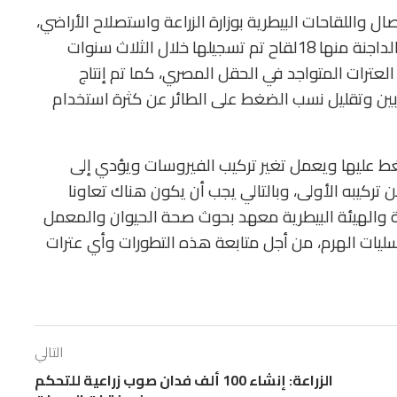
واللقاحات البيطرية بوزارة الزراعة واستصلاح الأراضي،
إن المعهد ينتج 72 لقاحًا لحماية الثروة الحيوانية والداجنة منها 18لقاح تم تسجيلها خلال الثلاث سنوات
العترات المتواجد في الحقل المصري، كما تم إنتاج
ين وتقليل نسب الضغط على الطائر عن كثرة استخدام
ط عليها ويعمل تغير تركيب الفيروسات ويؤدي إلى
تركيبه الأولى، وبالتالي يجب أن يكون هناك تعاونا
ة والهيئة البيطرية معهد بحوث صحة الحيوان والمعمل
اسليات الهرم، من أجل متابعة هذه التطورات وأي عترات
التالي
الزراعة: إنشاء 100 ألف فدان صوب زراعية للتحكم