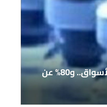
الزراعة: ننتج لقاحات بيطرية أقل سعراً 40% عن الأسواق.. و80% عن