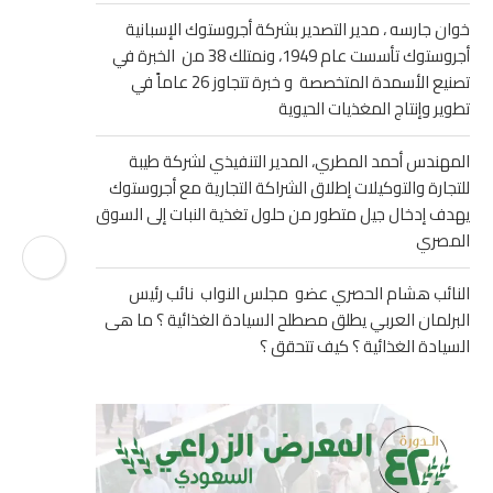
خوان جارسه ، مدير التصدير بشركة أجروستوك الإسبانية
أجروستوك تأسست عام 1949، ونمتلك 38 من الخبرة في
تصنيع الأسمدة المتخصصة و خبرة تتجاوز 26 عاماً في
تطوير وإنتاج المغذيات الحيوية
المهندس أحمد المطري، المدير التنفيذي لشركة طيبة
للتجارة والتوكيلات إطلاق الشراكة التجارية مع أجروستوك
يهدف إدخال جيل متطور من حلول تغذية النبات إلى السوق
المصري
النائب هشام الحصري عضو مجلس النواب نائب رئيس
البرلمان العربي يطلق مصطلح السيادة الغذائية ؟ ما هى
السيادة الغذائية ؟ كيف تتحقق ؟