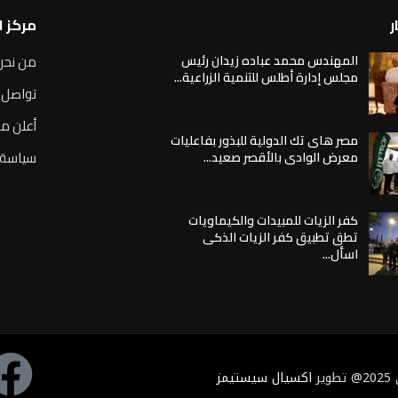
ر
مركز 
المهندس محمد عباده زيدان رئيس
من نحن
مجلس إدارة أطلس للتنمية الزراعية...
تواصل 
أعلن مع
مصر هاى تك الدولية للبذور بفاعليات
سياسة 
معرض الوادى بالأقصر صعيد...
كفر الزيات للمبيدات والكيماويات
تطق تطبيق كفر الزيات الذكى
اسأل...
ر
اكسيال سيستيمز