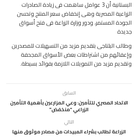
البستانية أن 3 عوامل ساهمت فى زيادة الصادرات
الزراعية المصرية وهى إنخفاض سعر المنتج وتحسن
الجودة المستمر، ودور وزارة الزراعة فى فتح أسواق
جديدة
وطالب البلتاجى بتقديم مزيد من التسهيلات للمصدرين
وإعفائهم من اشتراطات بعض الأسواق المجحفة
وتقديم مزيد من التمويلات اللازمة بفوائد بسيطة.
السابق
الاتحاد المصري للتأمين: وعي المزارعين بأهمية التأمين
الزراعي “منخفض”
التالي
الزراعة تطالب بشراء المبيدات من مصادر موثوق منها