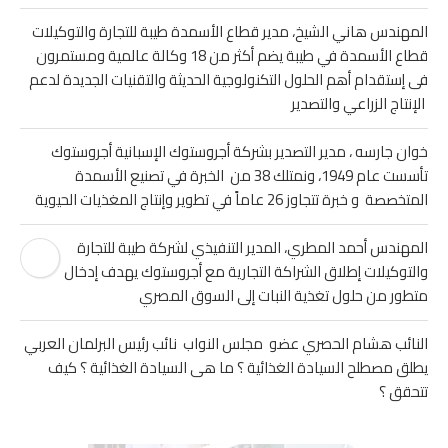
المهندس هاني الشيخ، مدير قطاع الأسمدة طيبة للتجارة والتوكيلات
قطاع الأسمدة في طيبة يضم أكثر من 18 وكالة عالمية ومستمرون
فى إستقدام أهم الحلول التكنولوجية الحديثة والتقنيات الجديدة لدعم
الإنتاج الزراعي والتصدير
خوان جارسه ، مدير التصدير بشركة أجروستوك الإسبانية أجروستوك
تأسست عام 1949، ونمتلك 38 من الخبرة في تصنيع الأسمدة
المتخصصة و خبرة تتجاوز 26 عاماً في تطوير وإنتاج المغذيات الحيوية
المهندس أحمد المطري، المدير التنفيذي لشركة طيبة للتجارة
والتوكيلات إطلاق الشراكة التجارية مع أجروستوك يهدف إدخال جيل
متطور من حلول تغذية النبات إلى السوق المصري
النائب هشام الحصري عضو مجلس النواب نائب رئيس البرلمان العربي
يطلق مصطلح السيادة الغذائية ؟ ما هى السيادة الغذائية ؟ كيف
تتحقق ؟