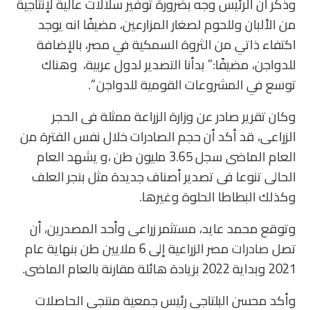
وذكر أن الرئيس وجه بضرورة توفير سلالات عالية لإنتاجية
من الألبان وللحوم لصغار المزارعين، مضيفًا انه يوجد
اكتفاء ذاتي من الثروة السمكية في مصر، بالإضافة
للدواجن، مضيفًا:” بدأنا التصدير لدول عربية، وهناك
توسع في المشروعات القومية للدواجن “.
وكان تقرير صادر عن وزارة الزراعة ممثلة فى الحجر
الزراعى، قد أكد أن حجم الصادرات خلال نفس الفترة من
العام الماضى سجل 3.65 مليون طن ،و يشهد العام
الحالى تنوعا فى تصدير أصناف جديدة مثل بنجر العلف
وكذلك البطاطا الحلوة وغيرها.
وتوقع محمد عايد، مستثمر زراعى وأحد المصدرين، أن
تصل
صادرات
مصر الزراعية إلى 6 ملايين طن بنهاية عام
2021 وبداية 2022 بزيادة هائلة مقارنة بالعام الماضى.
وأكد محسن البلتاجى رئيس جمعية منتجى الحاصلات