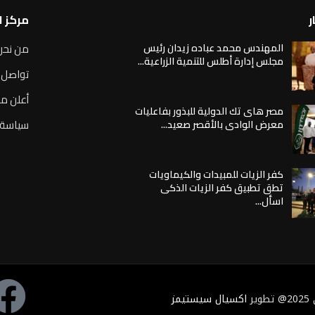
ر
مركز 
المهندس محمد عباده زيدان رئيس
من نحن
مجلس إدارة أطلس للتنمية الزراعية...
تواصل 
أعلن مع
مصر هاى تك الدولية للبذور بفاعليات
سياسة 
معرض الوادى بالأقصر صعيد...
كفر الزيات للمبيدات والكيماويات
تطق تطبيق كفر الزيات الذكى
اسأل...
ر
اكسيال سيستيمز