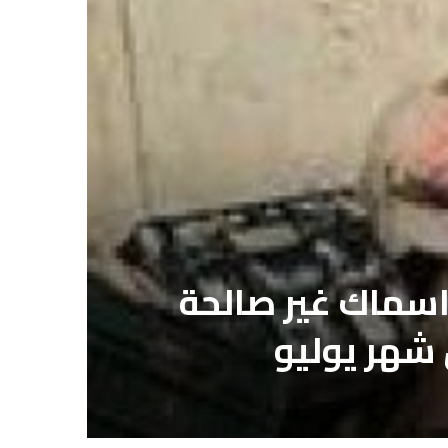
حوم ودواجن واسماك غير صالحة
 شهر يوليو