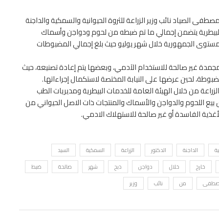
طفى الصياد نائب وزير الزراعة للثروة الحيوانية والسمكية والداجنة
 البيطرية يتضمن إجمالي ما تم ضبطه من لحوم ودواجن وأسماك
 مستوى الجمهورية خلال شهر يوليو حيث بلغ إجمالي المضبوطات
مدة غير صالحة للاستخدام الآدمي، وبعضها يتم إعادة تصنيعه، حيث
لزراعة من خلال الهيئة العامة للخدمات البيطرية ومديريات الطب
بيع اللحوم والدواجن والأسماك والمنتجات ذات الاصل الحيواني من
ذية الفاسدة أو غير صالحة للاستهلاك الادمي.
ية
الداجنة
الدكتور
الزراعة
السمكية
السيد
خارج
خلال
دواجن
ذبح
شهر
صالحة
ضبط
طفى
من
نائب
وزير