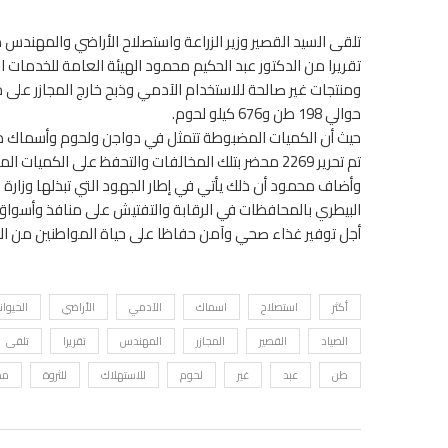
تلقى السيد القصير وزير الزراعة واستصلاح الأراضي والمهندس مص
تقريرا من الدكتور عبد الحكيم محمود الهيئة العامة للخدمات
ومنتجات غير صالحة للاستخدام الآدمي وذبح خارج المجازر على
حوالي 198 طن و676 كيلو لحوم.
حيث أن الكميات المضبوطة تتمثل في دواجن ولحوم وأسماك مج
تم تحرير 2269 محضر بتلك المخالفات والتحفظ على الكميات المضبوطة، لحين عرضها على النيابة المختصة لاستكمال إجراءاتها.
وأضاف محمود أن ذلك يأتي في إطار الجهود التي تبذلها وزارة ا
البيطري بالمحافظات في الرقابة والتفتيش على منافذ وأسواق 
أجل توفير غذاء صحي وآمن حفاظا على حياة المواطنين من الأغ
أكثر
استصلاح
اسماك
الآدمي
الأراضي
الحيوان
الصياد
القصير
المجازر
المهندس
تقريرا
تلقى
طن
عبد
غير
لحوم
للاستهلاك
للثروة
مص