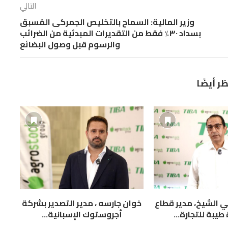
التالي
وزير المالية: السماح بالتخليص الجمركى المُسبق
بسداد ٣٠٪ فقط من التقديرات المبدئية من الضرائب
والرسوم قبل وصول البضائع
ظر أيضًا
 الشيخ، مدير قطاع
خوان جارسه ، مدير التصدير بشركة
ا
يبة للتجارة...
أجروستوك الإسبانية...
ال