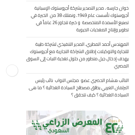
خوان جارسه ، مدير التصدير بشركة أجروستوك الإسبانية
أجروستوك تأسست عام 1949، ونمتلك 38 من الخبرة في
تصنيع الأسمدة المتخصصة و خبرة تتجاوز 26 عاماً في
تطوير وإنتاج المغذيات الحيوية
المهندس أحمد المطري، المدير التنفيذي لشركة طيبة
للتجارة والتوكيلات إطلاق الشراكة التجارية مع أجروستوك
يهدف إدخال جيل متطور من حلول تغذية النبات إلى السوق
المصري
النائب هشام الحصري عضو مجلس النواب نائب رئيس
البرلمان العربي يطلق مصطلح السيادة الغذائية ؟ ما هى
السيادة الغذائية ؟ كيف تتحقق ؟
لمهندس أحمد المطري، المدير
النائب هشام الحصري عضو 
تنفيذي لشركة طيبة للتجارة...
النواب نائب رئيس...