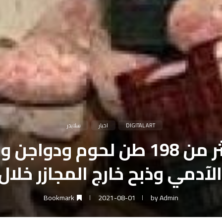
DIGITAL ART
اخبار
سلايدر
“الزراعة”: ضبط أكثر من 198 طن ل
لآدمي وذبح خارج المجازر خلال
Bookmark
2021-08-01
by
Admin