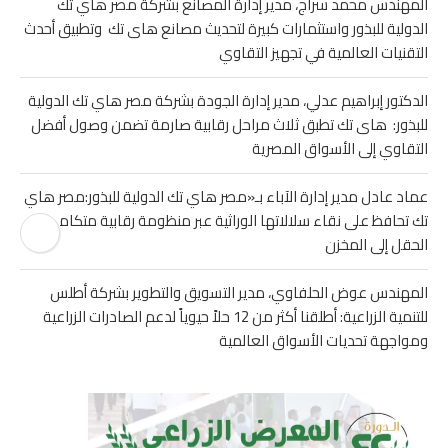
المهندس محمد سراج، مدير إدارة المصانع بشركة مصر هاي تك
الدولية للبذور واستثمارات كبيرة لتحديث مصانع هاى تك وتطبيق أحدث
التقنيات العالمية في تجهيز التقاوي
الدكتور إبراهيم عدلي، مدير إدارة الجودة بشركة مصر هاي تك الدولية
للبذور: هاى تك تطبق ثلاث مراحل رقابية صارمة تضمن وصول أفضل
التقاوي إلى الأسواق المصرية
عماد عادل مدير إدارة الآباء بـ«مصر هاي تك الدولية للبذور:مصر هاي
تك تحافظ على نقاء سلالاتها الوراثية عبر منظومة رقابية متكاملة من
الحقل إلى المخزن
المهندس عوض الحلفاوي، مدير التسويق والتطوير بشركة أطلس
للتنمية الزراعية: أطلقنا أكثر من 12 حلاً حيوياً لدعم الصادرات الزراعية
ومواجهة تحديات الأسواق العالمية