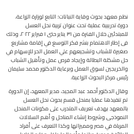
نظم معهد بحوث وقاية النباتات؛ التابع لوزارة الزراعة،
دورة تدريبية عملية تحت عنوان تربية نحل العسل
للمبتدئين خلال الفترة من ٣١ يناير حتى ١ فبراير ٢٠٢٢، وذلك
فى إطار الاهتمام بنشر فكر التوسع في إقامة مشاريع
صغيرة للشباب وتشجيعهم علي العمل الحر للإسهام في
حل مشكلة البطالة وإيجاد فرص عمل وتأهيل الشباب
والخريجين لسوق العمل وبرعاية الدكتور محمد سليمان
رئيس مركز البحوث الزراعية.
وقال الدكتور أحمد عبد المجيد، مدير المعهد، إن الدورة
تم تنفيذها عمليا بمنحل قسم بحوث نحل العسل
بالمعهد بهدف تعريف المتدرب على مكونات المنحل
النموذجى وشروط إنشاء المناحل و أهم السلالات
المرباة في مصر ومميزاتها وكذا التعرف على أفراد