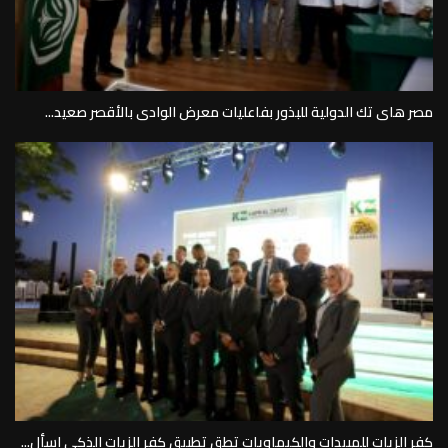
مصر هاى تك الدولية للبذور بفاعليات معرض الوادى بالأقصر صعيد...
كفر الزيات للمبيدات والكيماويات تطق تطبيق كفر الزيات الذكى اسأل...