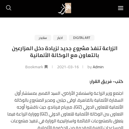
DIGITAL ART
اخبار
سلايدر
الزراعة تنفذ مشروع جديد لزيادة دخل المزارعين
بالتعاون مع الوكالة الألمانية
Bookmark
2021-03-16
by
Admin
كتب- فريق القرار:
اجتمع وزير الزراعة واستصلاح الأراضي، السيد القصير، بمستشار أول
السفارة الألمانية بالقاهرة، اوڤى جيلين، ومدير المشروع بالوكالة
الألمانية للتعاون الدولي (GIZ)، ميريام فرناندو، حيث ناقشوا أوجه
التعاون بين الوكالة الألمانية للتعاون الدولي (GIZ) ووزارة الزراعة فيما
يتعلق بالمشروعات القائمة واستراتيجية الوزارة في تنفيذ مشروعات
المساعدات الفنية المقدمة من الحكومة الألمانية.