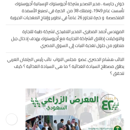
خوان جارسه ، مدير التصدير بشركة أجروستوك الإسبانية أجروستوك
تأسست عام 1949، ونمتلك 38 من الخبرة في تصنيع الأسمدة
المتخصصة و خبرة تتجاوز 26 عاماً في تطوير وإنتاج المغذيات الحيوية
المهندس أحمد المطري، المدير التنفيذي لشركة طيبة للتجارة
والتوكيلات إطلاق الشراكة التجارية مع أجروستوك يهدف إدخال جيل
متطور من حلول تغذية النبات إلى السوق المصري
النائب هشام الحصري عضو مجلس النواب نائب رئيس البرلمان العربي
يطلق مصطلح السيادة الغذائية ؟ ما هى السيادة الغذائية ؟ كيف
تتحقق ؟