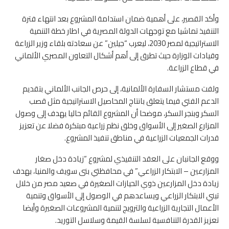
وأكد القصير، على أهمية ضمان استدامة المشروع بعد انتهاء فترة
التنفيذ تماشيا مع توجهات الدولة المصرية في اطار خطة التنمية
الاستراتيجية لمصر 2030، ليعرب “جيلين” عن سعادته بلقاء وزير الزراعة
وقيادات الوزارة حيث تطرق إلى أهم أشكال التعاون المصري الألماني
في قطاع الزراعة.
ولفت مستشار السفارة الألمانية، إلى حرص الجانب الألماني بتقديم
الدعم الفني فيما يتعلق بانتاج المحاصيل الاستراتيجية مثل قصب
السكر وبنجر السكر، موضحا أن المشروع القائم حاليا يهدف إلى وصول
المزارع الصغير إلى الأسواق وخلق نظم زراعية مبتكرة فضلا عن تعزيز
قدرات الجمعيات الزراعية في مناطق تنفيذ المشروع.
ووقع الجانبان على العقد التنفيذي لمشروع “زيادة دخل صغار
المزارعين – الابتكار الزراعي” في محافظتي بنى سويف والمنيا، بهدف
زيادة دخل المزارعين ذوي الحيازات الصغيرة في صعيد مصر من خلال
تبني الابتكار الزراعي ويساعدهم في الوصول إلى الأسواق وتنمية
الأعمال التجارية الزراعية والترويج لتنمية المشروعات الصغيرة وأيضا
تعزيز القدرة التنافسية لسلسة القيمة وسلاسل التوريد.