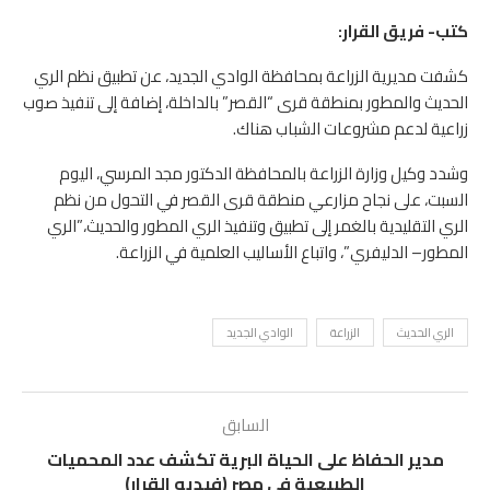
كتب- فريق القرار:
كشفت مديرية الزراعة بمحافظة الوادي الجديد، عن تطبيق نظم الري
الحديث والمطور بمنطقة قرى “القصر” بالداخلة، إضافة إلى تنفيذ صوب
زراعية لدعم مشروعات الشباب هناك.
وشدد وكيل وزارة الزراعة بالمحافظة الدكتور مجد المرسي، اليوم
السبت، على نجاح مزارعي منطقة قرى القصر في التحول من نظم
الري التقليدية بالغمر إلى تطبيق وتنفيذ الري المطور والحديث،”الري
المطور– الدليفري”، واتباع الأساليب العلمية في الزراعة.
الري الحديث
الزراعة
الوادي الجديد
السابق
مدير الحفاظ على الحياة البرية تكشف عدد المحميات
الطبيعية في مصر (فيديو القرار)