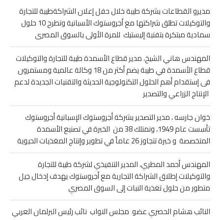
مديرو القطاعات بشركة طيبة خلال حفل إعلان الشراكةطيبة للتجارة
والتوكيلات تطلق شراكتها مع أجروستوك الأسبانية وتطرح 10 حلول
سمادية مبتكرة بتفنية إليستيك للمرة الأولى بالسوق المصرى
المهندس هاني الشيخ، مدير قطاع الأسمدة طيبة للتجارة والتوكيلات
قطاع الأسمدة في طيبة يضم أكثر من 18 وكالة عالمية ومستمرون
فى إستقدام أهم الحلول التكنولوجية الحديثة والتقنيات الجديدة لدعم
الإنتاج الزراعي والتصدير
خوان جارسه ، مدير التصدير بشركة أجروستوك الإسبانية أجروستوك
تأسست عام 1949، ونمتلك 38 من الخبرة في تصنيع الأسمدة
المتخصصة و خبرة تتجاوز 26 عاماً في تطوير وإنتاج المغذيات الحيوية
المهندس أحمد المطري، المدير التنفيذي لشركة طيبة للتجارة
والتوكيلات إطلاق الشراكة التجارية مع أجروستوك يهدف إدخال جيل
متطور من حلول تغذية النبات إلى السوق المصري
النائب هشام الحصري عضو مجلس النواب نائب رئيس البرلمان العربي