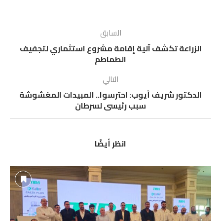
السابق
الزراعة تكشف آلية إقامة مشروع استثماري لتجفيف
الطماطم
التالي
الدكتور شريف أيوب: احترسوا.. المبيدات المغشوشة
سبب رئيسى لسرطان
انظر أيضًا