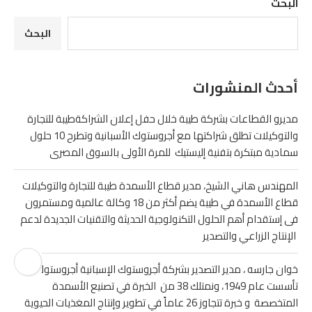
البحث
البحث
أحدث المنشورات
مديرو القطاعات بشركة طيبة خلال حفل إعلان الشراكةطيبة للتجارة
والتوكيلات تطلق شراكتها مع أجروستوك الأسبانية وتطرح 10 حلول
سمادية مبتكرة بتفنية إليستيك للمرة الأولى بالسوق المصرى
المهندس هاني الشيخ، مدير قطاع الأسمدة طيبة للتجارة والتوكيلات
قطاع الأسمدة في طيبة يضم أكثر من 18 وكالة عالمية ومستمرون
فى إستقدام أهم الحلول التكنولوجية الحديثة والتقنيات الجديدة لدعم
الإنتاج الزراعي والتصدير
خوان جارسه ، مدير التصدير بشركة أجروستوك الإسبانية أجروستوك
تأسست عام 1949، ونمتلك 38 من الخبرة في تصنيع الأسمدة
المتخصصة و خبرة تتجاوز 26 عاماً في تطوير وإنتاج المغذيات الحيوية