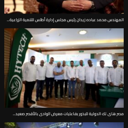
المهندس محمد عباده زيدان رئيس مجلس إدارة أطلس للتنمية الزراعية...
مصر هاى تك الدولية للبذور بفاعليات معرض الوادى بالأقصر صعيد...