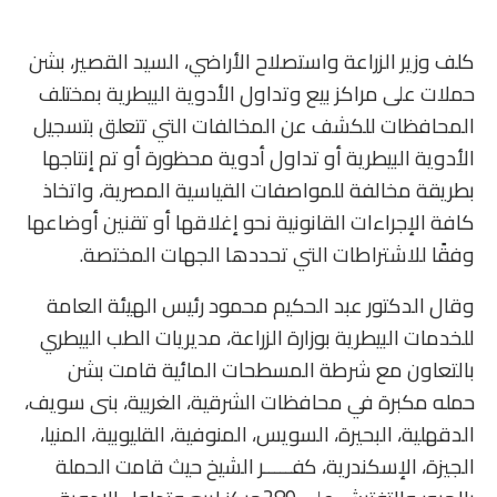
كلف وزير الزراعة واستصلاح الأراضي، السيد القصير، بشن
حملات على مراكز بيع وتداول الأدوية البيطرية بمختلف
المحافظات للكشف عن المخالفات التي تتعلق بتسجيل
الأدوية البيطرية أو تداول أدوية محظورة أو تم إنتاجها
بطريقة مخالفة للمواصفات القياسية المصرية، واتخاذ
كافة الإجراءات القانونية نحو إغلاقها أو تقنين أوضاعها
وفقًا للاشتراطات التي تحددها الجهات المختصة.
وقال الدكتور عبد الحكيم محمود رئيس الهيئة العامة
للخدمات البيطرية بوزارة الزراعة، مديريات الطب البيطري
بالتعاون مع شرطة المسطحات المائية قامت بشن
حمله مكبرة في محافظات الشرقية، الغربية، بنى سويف،
الدقهلية، البحيرة، السويس، المنوفية، القليوبية، المنيا،
الجيزة، الإسكندرية، كفـــــر الشيخ حيث قامت الحملة