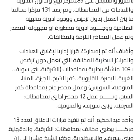
بالمرور والتفتيش على 289مركز لبيع وتداول الادوية
واللقاحات في المحافظات، وتم رصد 131 مركزا مخالفا
ما بين العمل بدون ترخيص ووجود ادوية منتهية
الصلاحية ووجــــود ادوية محظورة او مجهولة المصدر
وتم عمل المحاضر اللازمة بالمخالفات.
وأضاف أنه تم إصدار 25 قرارا إداريا لإغلاق العيادات
والمراكز
البيطرية
المخالفة التي تعمل دون ترخيص
بـ109 منشأة بيطرية بمحافظات (الشرقية، بنى سويف،
الغربية، البحيرة، القليوبية، كفر الشيخ، الجيزة، المنيا،
المنوفية، السويس) وعمل محضر جنح بمحافظة كفر
الشيخ، وتــــــم عمل 12 محضر اداري بمحافظات:
الشرقية، وبنى سويف، والمنوفية.
وأكد عبدالحكيم، أنه تم تنفيذ قرارات الاغلاق لعدد 13
مركـــــز بيطري مخالف بمحافظات: الشرقية، والدقهلية،
وبنى سويف، والإسكندرية، وكفر الشيخ مشيرا الى ان