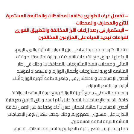
– تفعيل غرف الطوارئ بكافه المحافظات والمتابعة المستمرة
للترع والمصارف والمحطات
– الإستمرار فى رصد زراعات الأرز المخالفة والتطبيق الفورى
لغرامات تبديد المياه على المزارعين المخالفين
عقد الدكتور محمد عبد العاطى وزير الموارد المائية والرى، اليوم،
الإجتماع الدورى مع القيادات التنفيذية بالوزارة لمتابعة الموقف
المائي ومعدلات تنفيذ المشروعات بالمحافظات، وذلك في إطار
المتابعة الدورية لمشروعات وأعمال الوزارة، والاستعداد لموسم
أقصى الإحتياجات، والاطمئنان على جاهزية كافة أجهزة الوزارة أثناء
أجازة عيد الفطر المبارك.
ووجه عبد العاطى، جميع أجهزة الوزارة برفع درجة الإستعداد وإتخاذ
كافة التدابير والإحتياطات اللازمة خلال أيام العيد والتى تتزامن مع فترة
أقصى الاحتياجات المائية، لضمان حسن أداء وكفاءة سير العمل بكافة
الإدارت على مستوى الجمهورية، وذلك بهدف ضمان توفير الإحتياجات
المائية اللازمة لكافة المنتفعين.
كما وجه الوزير، بتفعيل غرف الطوارئ بكافه المحافظات ، لتحقيق