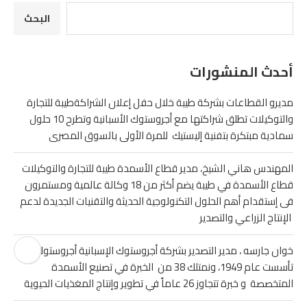
البحث
أحدث المنشورات
مديرو القطاعات بشركة طيبة خلال حفل إعلان الشراكةطيبة للتجارة
والتوكيلات تطلق شراكتها مع أجروستوك الأسبانية وتطرح 10 حلول
سمادية مبتكرة بتفنية إليستيك للمرة الأولى بالسوق المصرى
المهندس هاني الشيخ، مدير قطاع الأسمدة طيبة للتجارة والتوكيلات
قطاع الأسمدة في طيبة يضم أكثر من 18 وكالة عالمية ومستمرون
فى إستقدام أهم الحلول التكنولوجية الحديثة والتقنيات الجديدة لدعم
الإنتاج الزراعي والتصدير
خوان جارسه ، مدير التصدير بشركة أجروستوك الإسبانية أجروستوك
تأسست عام 1949، ونمتلك 38 من الخبرة في تصنيع الأسمدة
المتخصصة و خبرة تتجاوز 26 عاماً في تطوير وإنتاج المغذيات الحيوية