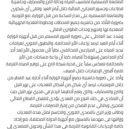
المتابعة المستمرة لمناسيب المياه وحالة الترع والمصارف وجاهزية
قطاعات وجسور المجارى المائية خلال أيام العيد وتلقى أى شكوى
والمتابعة المستمرة على مدار الساعة من قبل الوزارة، مع التوجيه
بضرورة التأكد من جاهزيه جميع المحطات وخطوط التغذية الكهربائية
المغذية لها وتجهيز وحدات الطوارئ النقالى.
وشدد عبد العاطى، على ضرورة المرور المستمر من قبل أجهزة الوزارة
أثناء أيام العيد لرصد زراعات الأرز المخالفة، والتطبيق الفورى لغرامات
تبديد المياه على المزارعين المخالفين، نظراً لأن محصول الأرز يُعد أحد
أكثر المحاصيل إستهلاكاً للمياه، كما أن زراعة مساحات من الأرز
بالمخالفة تنعكس سلباً على قدرة شبكة الترع على توفير المياه اللازمة
لفترة أقصي الإحتياجات خلال الصيف.
وأكد على ضرورة جاهزية جميع أجهزة الوزارة أثناء أجازة عيد الفطر من
خلال النوبتجيات، لرصد أى شكل من أشكال التعديات على نهر النيل
والترع والمصارف ، والتي يعتبر أخطرها الردم في مجري نهر النيل حيث
أن التمادي في ذلك النوع من التعدي يؤدي لتقليص القطاع المائي
للمجري وبالتالي عدم التمكن من إمرار التصرفات اللازمة.
وطالب وزير الري بالتصدى الفورى والحاسم لمثل هذه التعديات
وإزالتها فى مهدها بالتنسيق مع أجهزة الدولة المختلفة، مع إتخاذ
كافة الإجراءات القانونية اللازمة فى هذا الشأن وتحويل المتعدي إلي