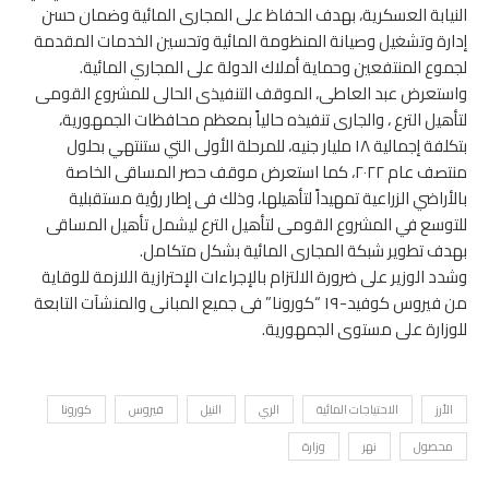
النيابة العسكرية، بهدف الحفاظ على المجارى المائية وضمان حسن
إدارة وتشغيل وصيانة المنظومة المائية وتحسين الخدمات المقدمة
لجموع المنتفعين وحماية أملاك الدولة على المجاري المائية.
واستعرض عبد العاطى، الموقف التنفيذى الحالى للمشروع القومى
لتأهيل الترع ، والجارى تنفيذه حالياً بمعظم محافظات الجمهورية،
بتكلفة إجمالية ١٨ مليار جنيه، للمرحلة الأولى التي ستنتهي بحلول
منتصف عام ٢٠٢٢، كما استعرض موقف حصر المساقى الخاصة
بالأراضي الزراعية تمهيداً لتأهيلها، وذلك فى إطار رؤية مستقبلية
للتوسع في المشروع القومى لتأهيل الترع ليشمل تأهيل المساقى
بهدف تطوير شبكة المجارى المائية بشكل متكامل.
وشدد الوزير على ضرورة الالتزام بالإجراءات الإحترازية اللازمة للوقاية
من فيروس كوفيد-١٩ “كورونا” فى جميع المبانى والمنشآت التابعة
للوزارة على مستوى الجمهورية.
الأرز
الاحتياجات المائية
الري
النيل
فيروس
كورونا
محصول
نهر
وزارة