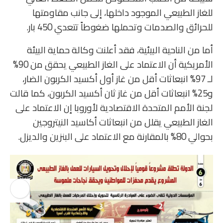
للغاز الطبيعي الموجود ‏داخلها، إلى جانب مقاومتها
للحرائق والصدمات وتحملها ضغوطاً تتعدي 450 بار.
أما من الناحية البيئية، فقد أعلنت وكالة حماية البيئة
الأمريكية أن الاعتماد على الغاز الطبيعي يحقق من 90%
لـ 97% انبعاثات أقل من غاز أول أكسيد الكربون الضار،
و25% انبعاثات أقل من غاز ثان أكسيد الكربون، كما قالت
لجنة الأمم المتحدة الاقتصادية لأوروبا إن الاعتماد على
الغاز الطبيعي يقلل من انبعاثات أكاسيد النيتروجين
بحوالي 80% بالمقارنة مع الاعتماد على البنزين والديزل.