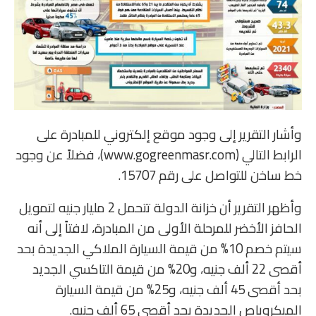
وأشار التقرير إلى وجود موقع إلكتروني للمبادرة على
الرابط التالي (www.gogreenmasr.com)، فضلاً عن وجود
خط ساخن للتواصل على رقم 15707.
وأظهر التقرير أن خزانة الدولة تتحمل 2 مليار جنيه لتمويل
الحافز الأخضر للمرحلة الأولى من المبادرة، لافتاً إلى أنه
سيتم خصم 10% من قيمة السيارة الملاكي الجديدة بحد
أقصى 22 ألف جنيه، و20% من قيمة التاكسي الجديد
بحد أقصى 45 ألف جنيه، و25% من قيمة السيارة
الميكروباص الجديدة بحد أقصى 65 ألف جنيه.