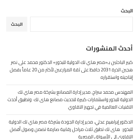
البحث
البحث
أحدث المنشورات
كبير الباحثين بـ«مصر هاي تك الدولية للبذور» الدكتور محمد على نصر
هجين الذرة 2031 حافظ على ثقة المزارعين لأكثر من 20 عاماً بفضل
إنتاجيته واستقراره
المهندس محمد سراج، مدير إدارة المصانع بشركة مصر هاي تك
الدولية للبذور واستثمارات كبيرة لتحديث مصانع هاى تك وتطبيق أحدث
التقنيات العالمية في تجهيز التقاوي
الدكتور إبراهيم عدلي، مدير إدارة الجودة بشركة مصر هاي تك الدولية
للبذور: هاى تك تطبق ثلاث مراحل رقابية صارمة تضمن وصول أفضل
التقاوي إلى الأسواق المصرية