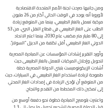
ومن جانبها صرحت لجنة الأمم المتحدة الاقتصادية
لأوروبا أنه يوجد في الوقت الحالي أكثر من 26 مليون
مركبة تعمل بالغاز الطبيعي، بينما من المتوقع زيادة
الطلب على الغاز الطبيعي في قطاع النقل البري، من 53
إلى 80 مليار متر مكعب عام 2030، بينما اعتبر الاتحاد
الدولي الغاز الطبيعي أقل تكلفة من الديزل “السولار”.
وأورد التقرير إشادات المؤسسات عن المبادرة المصرية
لتحويل وإحلال المركبات للعمل بالغاز الطبيعى حيث
أشادت الإيكونوميست بتبني الدولة المصرية خطة
طموحة لزيادة استخدام الغاز الطبيعي في السيارات، حيث
من المتوقع أن تؤدى الزيادة في إمدادات الغاز المحلي
إلى تمكين ذلك المخطط من التقدم والنجاح.
واعتبرت بلومبرج المبادرة خطوة نحو دفعة أوسع من
قبل الدولة المصرية لتشجيع تحويل ما يصل إلى 1.3