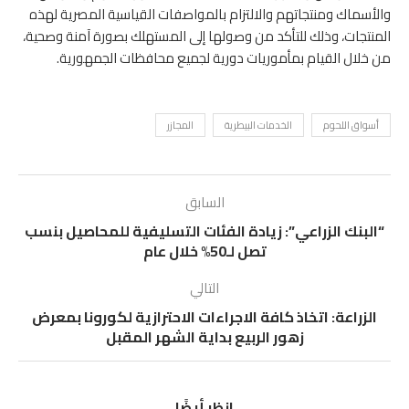
والأسماك ومنتجاتهم والالتزام بالمواصفات القياسية المصرية لهذه
المنتجات، وذلك للتأكد من وصولها إلى المستهلك بصورة آمنة وصحية،
من خلال القيام بمأموريات دورية لجميع محافظات الجمهورية.
أسواق اللحوم
الخدمات البيطرية
المجازر
السابق
“البنك الزراعي”: زيادة الفئات التسليفية للمحاصيل بنسب
تصل لـ50% خلال عام
التالي
الزراعة: اتخاذ كافة الاجراءات الاحترازية لكورونا بمعرض
زهور الربيع بداية الشهر المقبل
انظر أيضًا