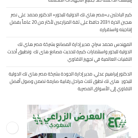
كبير الباحثين بـ«مصر هاي تك الدولية للبذور» الدكتور محمد على نصر
هجين الذرة 2031 حافظ على ثقة المزارعين لأكثر من 20 عاماً بفضل
إنتاجيته واستقراره
المهندس محمد سراج، مدير إدارة المصانع بشركة مصر هاي تك
الدولية للبذور واستثمارات كبيرة لتحديث مصانع هاى تك وتطبيق أحدث
التقنيات العالمية في تجهيز التقاوي
الدكتور إبراهيم عدلي، مدير إدارة الجودة بشركة مصر هاي تك الدولية
للبذور: هاى تك تطبق ثلاث مراحل رقابية صارمة تضمن وصول أفضل
التقاوي إلى الأسواق المصرية