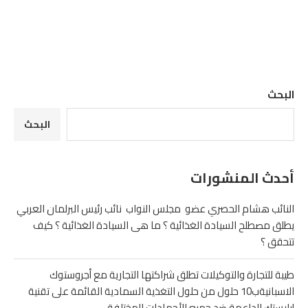
البحث
البحث
أحدث المنشورات
النائب هشام الحصري عضو مجلس النواب نائب رئيس البرلمان العربي
يطلق مصطلح السيادة الغذائية ؟ ما هى السيادة الغذائية ؟ كيف
تتحقق ؟
طيبة للتجارة والتوكيلات تطلق شراكتها التجارية مع أجروستوك
الاسبانيةب10 حلول من حلول التغذية السمادية القائمة على تقنية
إيليستك الداعمة ضد جميع الأجهادات المختلفة