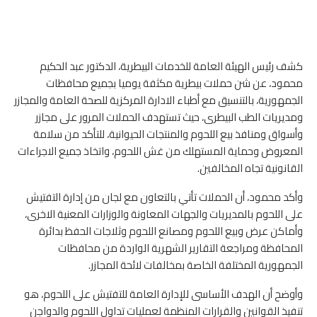
كشف رئيس الهيئة العامة للخدمات البيطرية، الدكتور عبد الحكيم
محمود، عن شن حملات بيطرية مكثفة يوميا بجميع محافظات
الجمهورية، بالتنسيق مع أطباء الادارة المركزية للصحة العامة والمجازر
ومديريات الطب البيطرى، حيث تستهدف الحملات المرور على مجازر
وأسواق ومنافذ بيع اللحوم والمنتجات الحيوانية، للتأكد من سلامة
المعروض وحماية المستهلك من غش اللحوم، واتخاذ جميع الاجراءات
القانونية تجاه المخالفين.
وأكد محمود، أن الحملات تأتي بالتعاون مع لجان من إدارة التفتيش
على اللحوم بالمديريات والجهات المعاونة والوزارات المعنية الاخرى،
وأماكن عرض وبيع اللحوم ومصانع اللحوم وثلاجات الحفظ بدائرة
المحافظة ومراجعة التقارير الشهرية الواردة من محافظات
الجمهورية المختلفة الخاصة بمخالفات لائحة المجازر.
وأوضح أن الهدف الأساسى للإدارة العامة للتفتيش على اللحوم، هو
تنفيذ القوانين والقرارات المنظمة لعمليات تداول اللحوم والدواجن