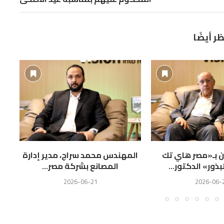
ظر أيضًا
ين بـ«مصر هاي تك
المهندس محمد سراج، مدير إدارة
ال
بذور» الدكتور...
المصانع بشركة مصر...
2026-06-21
2026-06-