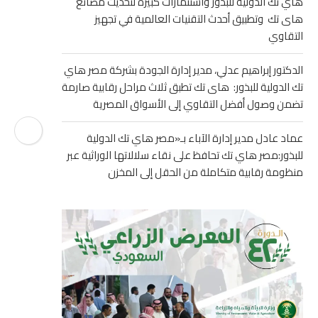
هاي تك الدولية للبذور واستثمارات كبيرة لتحديث مصانع
هاى تك وتطبيق أحدث التقنيات العالمية في تجهيز
التقاوي
الدكتور إبراهيم عدلي، مدير إدارة الجودة بشركة مصر هاي
تك الدولية للبذور: هاى تك تطبق ثلاث مراحل رقابية صارمة
تضمن وصول أفضل التقاوي إلى الأسواق المصرية
عماد عادل مدير إدارة الآباء بـ«مصر هاي تك الدولية
للبذور:مصر هاي تك تحافظ على نقاء سلالاتها الوراثية عبر
منظومة رقابية متكاملة من الحقل إلى المخزن