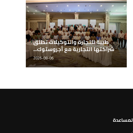
كبير الباحثين بـ«مصر هاي تك
طيبة ل
الدولية للبذور» الدكتور...
شراكتها 
2026-06-21
المساعدة