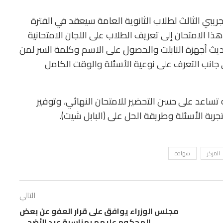
يبي الثالث لطلاب الثانوية العامة سيعقد في الفترة
2، وحتى 28 يونيو 2021، ويهدف هذا الامتحان إلى تعريف الطلاب على اللجان الامتحانية
ث أجهزة التابلت والحصول على الاسم وكلمة السر لمن
ى جانب التعرف على نوعية الأسئلة والوقت الكامل
ه تساعد على حسن التحضير للامتحان النهائي، وتوفير
ربة الأسئلة وطريقة الحل على (البابل شيت).
المركز
شهادة
التالي
مجلس الوزراء يوافق على قرار العفو عن بعض
المحكوم عليهم بمناسبة عيد الأضحى