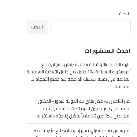
البحث
البحث
أحدث المنشورات
طيبة للتجارة والتوكيلات تطلق شراكتها التجارية مع
أجروستوك الاسبانيةب10 حلول من حلول التغذية السمادية
القائمة على تقنية إيليستك الداعمة ضد جميع الأجهادات
المختلفة
كبير الباحثين بـ«مصر هاي تك الدولية للبذور» الدكتور
محمد على نصر هجين الذرة 2031 حافظ على ثقة
المزارعين لأكثر من 20 عاماً بفضل إنتاجيته واستقراره
المهندس محمد سراج، مدير إدارة المصانع بشركة مصر