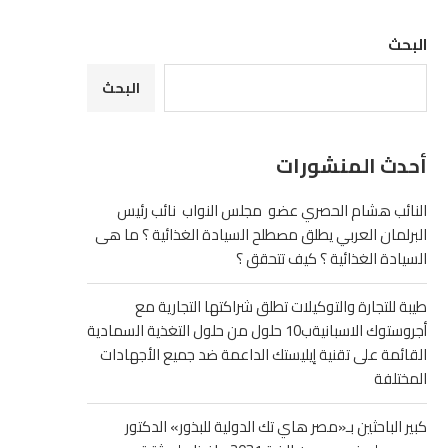
البحث
البحث
أحدث المنشورات
النائب هشام الحصري عضو مجلس النواب نائب رئيس
البرلمان العربي يطلق مصطلح السيادة الغذائية ؟ ما هى
السيادة الغذائية ؟ كيف تتحقق ؟
طيبة للتجارة والتوكيلات تطلق شراكتها التجارية مع
أجروستوك الاسبانيةب10 حلول من حلول التغذية السمادية
القائمة على تقنية إيليستك الداعمة ضد جميع الأجهادات
المختلفة
كبير الباحثين بـ«مصر هاي تك الدولية للبذور» الدكتور