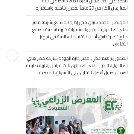
محمد على نصر هجين الذرة 2031 حافظ على ثقة
المزارعين لأكثر من 20 عاماً بفضل إنتاجيته واستقراره
المهندس محمد سراج، مدير إدارة المصانع بشركة مصر
هاي تك الدولية للبذور واستثمارات كبيرة لتحديث مصانع
هاى تك وتطبيق أحدث التقنيات العالمية في تجهيز
التقاوي
الدكتور إبراهيم عدلي، مدير إدارة الجودة بشركة مصر هاي
تك الدولية للبذور: هاى تك تطبق ثلاث مراحل رقابية صارمة
تضمن وصول أفضل التقاوي إلى الأسواق المصرية