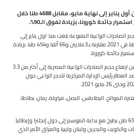
بلغت صادرات الجوافة 8482 طنًا في الفترة من أول يناير إلى نهاية مايو، مقابل 4688 طنا خلال
مرار جائحة كورونا، بزيادة تفوق الـ90%.
 الصادرات الزراعية المتنوعة بلغت منذ اول يناير إلي
نهاية مايو الجاري نحو 3 ملايين و315 ألفا، و453 طنا في 2021 مقارنة بـ3ملايين و66 ألفا و454 طنا، بزيادة
وفي وقت سابق، أعلن السيد القصير وزير الزراعة، عن ارتفاع حجم الصادرات الزراعية المصرية إلى أكثر من 3.3
د العطار رئيس الإدارة المركزية للحجر الزراعي حول
ترة الموالح، البطاطس، البصل، فراولة، رمان، بطاطا،
مشيرا إلى أنه تم تصدير 8500 طن خوخ وحوالي 6500 طن بطيخ مع بداية الموسم إلى دول إنجلترا وإيطاليا
ت والكويت والبحرين ولبنان وليبيا والعراق الأمر الذي