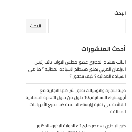
البحث
البحث
أحدث المنشورات
النائب هشام الحصري عضو مجلس النواب نائب رئيس
البرلمان العربي يطلق مصطلح السيادة الغذائية ؟ ما هى
السيادة الغذائية ؟ كيف تتحقق ؟
طيبة للتجارة والتوكيلات تطلق شراكتها التجارية مع
أجروستوك الاسبانيةب10 حلول من حلول التغذية السمادية
القائمة على تقنية إيليستك الداعمة ضد جميع الأجهادات
المختلفة
كبير الباحثين بـ«مصر هاي تك الدولية للبذور» الدكتور