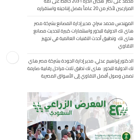
محمد على نصر هجين الذرة 2031 حافظ على ثقة
المزارعين لأكثر من 20 عاماً بفضل إنتاجيته واستقراره
المهندس محمد سراج، مدير إدارة المصانع بشركة مصر
هاي تك الدولية للبذور واستثمارات كبيرة لتحديث مصانع
هاى تك وتطبيق أحدث التقنيات العالمية في تجهيز
التقاوي
الدكتور إبراهيم عدلي، مدير إدارة الجودة بشركة مصر هاي
تك الدولية للبذور: هاى تك تطبق ثلاث مراحل رقابية صارمة
تضمن وصول أفضل التقاوي إلى الأسواق المصرية