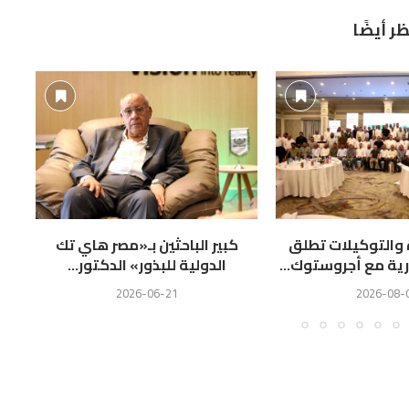
ظر أيضًا
ة والتوكيلات تطلق
كبير الباحثين بـ«مصر هاي تك
ال
رية مع أجروستوك...
الدولية للبذور» الدكتور...
2026-06-21
2026-08-