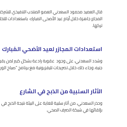
قال العميد محمود السعدني العضو المنتدب التنفيذي للشركة الم
المجازر جاهزة خلال أيام عيد الأضحى المبارك باستعدادات للتخلص
تركها.
استعدادات المجازر لعيد الأضحي المُبارك
وشدد السعدني، على وجود عقوبة رادعة بشكل كبير لمن يقوم ب
جنيه، وجاء ذلك خلال تصريحات تليفزيونية مع برنامج “صباح الور
الأثار السلبية من الذبح في الشارع
وحذر السعدني، من آثار سلبية للغاية على البيئة نتيجة الذبح ف
بإلقائها في شبكة الصرف الصحي.