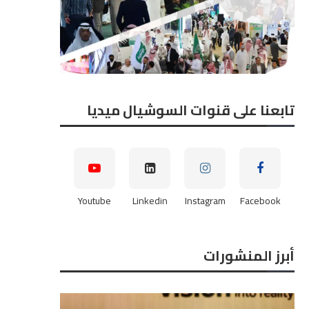
تابعنا على قنوات السوشيال ميديا
Youtube
Linkedin
Instagram
Facebook
د عادل مدير إدارة الآباء بـ«مصر
المهندس عوض الحلفاوي، م
هاي تك...
التسويق والتطوير بشرك
أطلس...
أبرز المنشورات
2026-06-21
2026-06-21