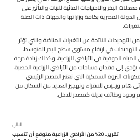
معدلات البخر والاحتياجات المائية للنبات والتأثير على
الدولة المصرية بكافة وزاراتها والجهات ذات الصلة
تغيرات.
ن التهديدات الناتجة عن التغيرات المناخية والتي تؤثر
 التهديدات في ارتفاع مستوى سطح البحر المتوسط،
مياه الجوفية في الأراضي الزراعية، وكذلك زيادة درجة
 يؤدي إلى فقدان مساحات من الأراضي الزراعية الخصبة،
كونات الثروة السمكية التي تعتبر المصدر الرئيسي
ئي هام ورخيص للفقراء وتهجير العديد من السكان من
م وجود وظائف بديلة كمصدر للدخل.
التالي
تقرير.. 20% من الأراضي الزراعية متوقع أن تتسبب