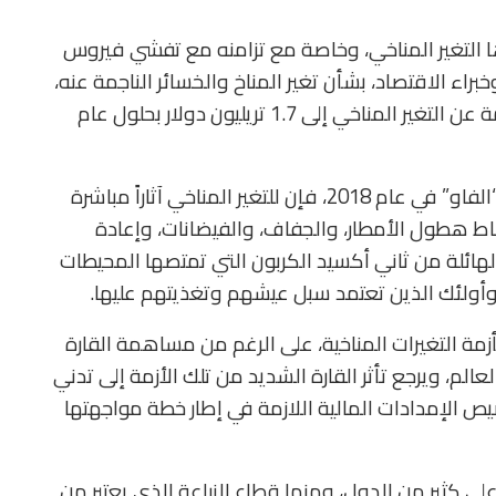
رزها التغير المناخي، وخاصة مع تزامنه مع تفشي فيروس
راء الاقتصاد، بشأن تغير المناخ والخسائر الناجمة عنه،
وظهرت التوقعات بارتفاع الأضرار الاقتصادية الناجمة عن التغير المناخي إلى 1.7 تريليون دولار بحلول عام
فوفقاً للتقرير الصادر عن منظمة الأغذية والزراعة “الفاو” في عام 2018، فإن للتغير المناخي آثاراً مباشرة
أنماط هطول الأمطار، والجفاف، والفيضانات، وإعادة
الهائلة من ثاني أكسيد الكربون التي تمتصها المحيطات
وأولئك الذين تعتمد سبل عيشهم وتغذيتهم عليها.
ً بأزمة التغيرات المناخية، على الرغم من مساهمة القارة
ي العالم، ويرجع تأثر القارة الشديد من تلك الأزمة إلى تدني
ص الإمدادات المالية اللازمة في إطار خطة مواجهتها
على كثير من الدول، ومنها قطاع الزراعة الذي يعتبر من