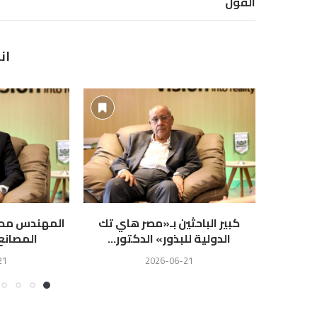
الفول
ان
كبير الباحثين بـ«مصر هاي تك
المهندس محمد
الدولية للبذور» الدكتور...
المصانع
21
2026-06-21