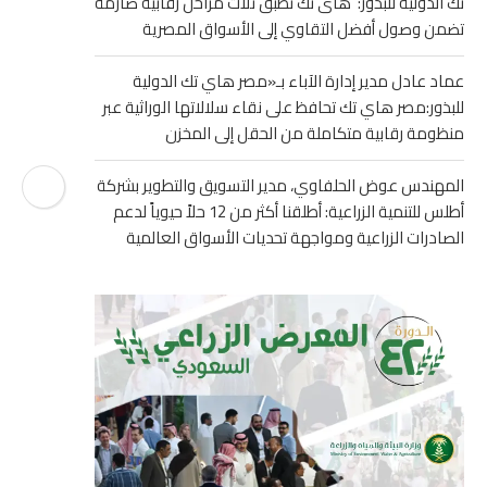
تك الدولية للبذور: هاى تك تطبق ثلاث مراحل رقابية صارمة
تضمن وصول أفضل التقاوي إلى الأسواق المصرية
عماد عادل مدير إدارة الآباء بـ«مصر هاي تك الدولية
للبذور:مصر هاي تك تحافظ على نقاء سلالاتها الوراثية عبر
منظومة رقابية متكاملة من الحقل إلى المخزن
المهندس عوض الحلفاوي، مدير التسويق والتطوير بشركة
أطلس للتنمية الزراعية: أطلقنا أكثر من 12 حلاً حيوياً لدعم
الصادرات الزراعية ومواجهة تحديات الأسواق العالمية