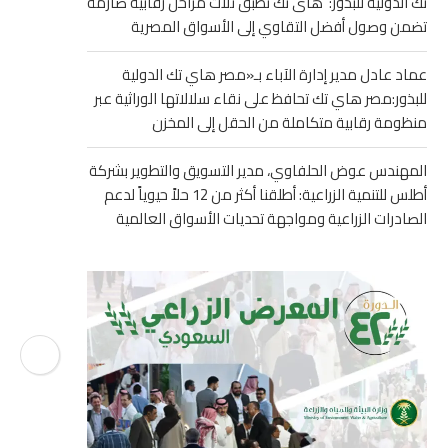
تك الدولية للبذور: هاى تك تطبق ثلاث مراحل رقابية صارمة
تضمن وصول أفضل التقاوي إلى الأسواق المصرية
عماد عادل مدير إدارة الآباء بـ«مصر هاي تك الدولية
للبذور:مصر هاي تك تحافظ على نقاء سلالاتها الوراثية عبر
منظومة رقابية متكاملة من الحقل إلى المخزن
المهندس عوض الحلفاوي، مدير التسويق والتطوير بشركة
أطلس للتنمية الزراعية: أطلقنا أكثر من 12 حلاً حيوياً لدعم
الصادرات الزراعية ومواجهة تحديات الأسواق العالمية