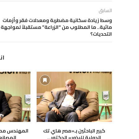
السابق
وسط زيادة سكانية مضطربة ومعدلات فقر وأزمات
مائية.. ما المطلوب من “الزراعة” مستقبلاً لمواجهة
التحديات؟
ان
كبير الباحثين بـ«مصر هاي تك
المهندس محمد
الدولية للبذور» الدكتور...
المصانع