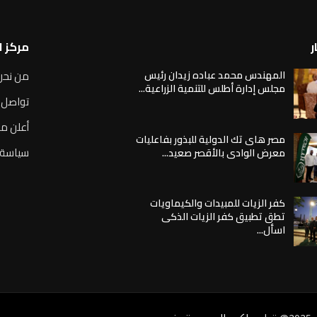
ر
مركز 
المهندس محمد عباده زيدان رئيس
من نحن
مجلس إدارة أطلس للتنمية الزراعية...
تواصل 
أعلن مع
مصر هاى تك الدولية للبذور بفاعليات
سياسة 
معرض الوادى بالأقصر صعيد...
كفر الزيات للمبيدات والكيماويات
تطق تطبيق كفر الزيات الذكى
اسأل...