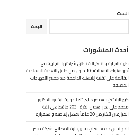
البحث
البحث
أحدث المنشورات
طيبة للتجارة والتوكيلات تطلق شراكتها التجارية مع
أجروستوك الاسبانيةب10 حلول من حلول التغذية السمادية
القائمة على تقنية إيليستك الداعمة ضد جميع الأجهادات
المختلفة
كبير الباحثين بـ«مصر هاي تك الدولية للبذور» الدكتور
محمد على نصر هجين الذرة 2031 حافظ على ثقة
المزارعين لأكثر من 20 عاماً بفضل إنتاجيته واستقراره
المهندس محمد سراج، مدير إدارة المصانع بشركة مصر