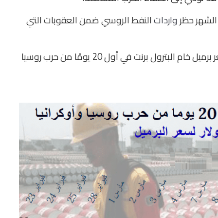
الشهر حظر
واردات
النفط الروسي ضمن العقوبات التي
ويرصد “القرار” في الجراف التفاعلي التالي تطور سعر برميل خام البترول برنت في أول 20 يومًا من حرب روسيا