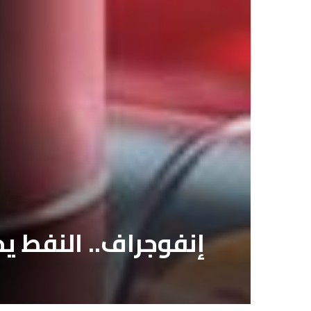
إنفوجراف.. النفط يخسر 30 دولاراً مرة واحدة منذ حرب روسي