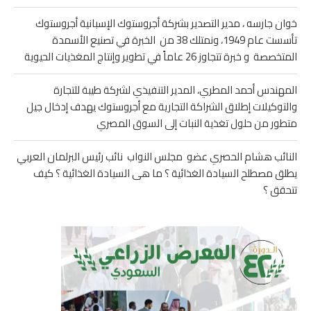
خوان جارسه ، مدير التصدير بشركة أجروستوك الإسبانية أجروستوك
تأسست عام 1949، ونمتلك 38 من الخبرة في تصنيع الأسمدة
المتخصصة و خبرة تتجاوز 26 عاماً في تطوير وإنتاج المغذيات الحيوية
المهندس أحمد المطري، المدير التنفيذي لشركة طيبة للتجارة
والتوكيلات إطلاق الشراكة التجارية مع أجروستوك يهدف إدخال جيل
متطور من حلول تغذية النبات إلى السوق المصري
النائب هشام الحصري عضو مجلس النواب نائب رئيس البرلمان العربي
يطلق مصطلح السيادة الغذائية ؟ ما هى السيادة الغذائية ؟ كيف
تتحقق ؟