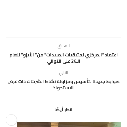
السابق
اعتماد “المركزي لمتبقيات المبيدات” من” الأيزو” للعام
الـ26 على التوالي
التالي
ضوابط جديدة لتأسيس ومزاولة نشاط الشركات ذات غرض
الاستحواذ
انظر أيضًا