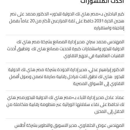
أحدث المنشورات
كبير الباحثين بـ«مصر هاي تك الدولية للبذور» الدكتور محمد على نصر
هجين الذرة 2031 حافظ على ثقة المزارعين لأكثر من 20 عاماً بفضل
إنتاجيته واستقراره
المهندس محمد سراج، مدير إدارة المصانع بشركة مصر هاي تك
الدولية للبذور واستثمارات كبيرة لتحديث مصانع هاى تك وتطبيق أحدث
التقنيات العالمية في تجهيز التقاوي
الدكتور إبراهيم عدلي، مدير إدارة الجودة بشركة مصر هاي تك الدولية
للبذور: هاى تك تطبق ثلاث مراحل رقابية صارمة تضمن وصول أفضل
التقاوي إلى الأسواق المصرية
عماد عادل مدير إدارة الآباء بـ«مصر هاي تك الدولية للبذور:مصر هاي
تك تحافظ على نقاء سلالاتها الوراثية عبر منظومة رقابية متكاملة من
الحقل إلى المخزن
المهندس عوض الحلفاوي، مدير التسويق والتطوير بشركة أطلس