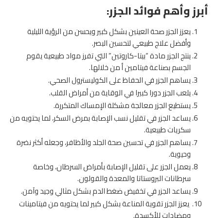
أبرز وأهم فوائد الجزر:
يعزز الجزر صحة العينين بشكل كبير ويحسن من الرؤية الليلية
وأفضل علاج طبيعي لتحسين البصر.
ينتج الجزر مادة “بيتا-كاروتين” التي تفرز مواد طبيعية يقوم
الجسم بصناعة فيتامين أ من خلالها.
يساهم الجزر في الحفاظ على الكوليسترول الصحي.
يلعب الجزر دورا كبيرا في الوقاية من أمراض القلب.
يستطيع الجزر معالجة مشكلة الإمساك المتكررة.
يساعد الجزر في تقليل نسب الإصابة بمرض السكر، لما يحتويه من
سكريات طبيعية.
يساهم الجزر في تحسين صحة الجلد والأظافر، وجعله أكثر نضرة
وحيوية.
يعمل الجزر على تقليل الإصابة بأمراض السرطان، وخاصة
سرطانات البروستاتا والمعدة والقولون.
يساعد الجزر في تخفيض ضغط الدم بشكل مثالي وجيد وآمن.
يعزز الجزر تقوية المناعة بشكل كبير لما يحتويه من فيتامينات
ومضادات للأكسدة.