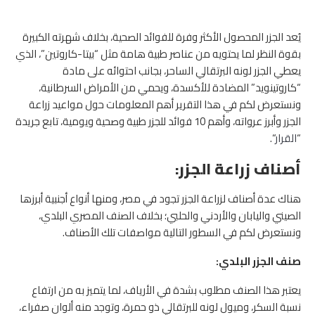
يُعد الجزر المحصول الأكثر وفرة للفوائد الصحية، بخلاف شهرته الكبيرة
بقوة النظر لما يحتويه من عناصر طبية هامة مثل “بيتا-كاروتين”، الذي
يعطي الجزر لونه البرتقالي الساحر، بجانب احتوائه على مادة
“كاروتينويد” المضادة للأكسدة، ويحمي من الأمراض السرطانية،
ونستعرض لكم في هذا التقرير أهم المعلومات حول مواعيد زراعة
الجزر وأبرز عرواته، وأهم 10 فوائد للجزر طبية وصحية ويومية، تابع جريدة
“
القرار
“.
أصناف زراعة الجزر:
هناك عدة أصناف لزراعة الجزر تجود في مصر، ومنها أنواع أجنبية أبرزها
الصيني واليابان والأردني والحلبي؛ بخلاف الصنف المصري البلدي،
ونستعرض لكم في السطور التالية مواصفات تلك الأصناف.
صنف الجزر البلدي:
يعتبر هذا الصنف مطلوب بشدة في الأرياف، لما يتميز به من ارتفاع
نسبة السكر، وميول لونه للبرتقالي ذو حمرة، وتوجد منه ألوان صفراء،