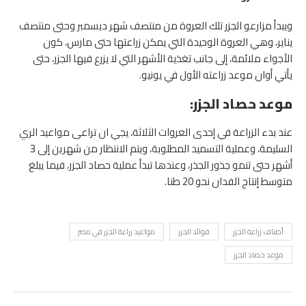
ويبدأ مزارعو الجزر تلك العروة من منتصف شهر ديسمبر وحتى منتصف
يناير، وهي العروة الوحيدة التي يمكن زراعتها حتى مارس، كون
الأجواء ملائمة، إلى جانب تغذية الأشهر التي لا يزرع فيها الجزر، حتى
يأتي أوان موعد زراعته الأول في يونيو.
موعد حصاد الجزر:
عند بدء الزراعة في إحدى العروات الثلاثة، يجي ان تراعى مواعيد الري
السليمة، وعملية التسميد المطلوبة، ويتم الانتظار من شهرين إلى 3
أشهر حتى تنمو جذور الجذر، وعندها تبدأ عملية حصاد الجزر، فيما يبلغ
متوسط إنتاج الفدان نحو 20 طنا.
أصناف زراعة الجزر
فوائد الجزر
مواعيد زراعة الجزر في مصر
موعد حصاد الجزر