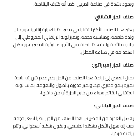
ويجود بشدة في صناعة المربى، كما أنه كثيف الإنتاجية.
صنف الجزر الشانتي:
يعتبر هذا الصنف الأكثر انتشارا في مصر، نظرا لغزارة إنتاجيته، وجمال
ولذة طعمه، ومناسبة حجمه، وتميز لونه البرتقالي المخروطي، إلى
جانب ملائمة زراعة هذا الصنف في الأجواء البيئية المصرية، ويفضل
استخدامه في صناعة المخلل.
صنف الجزر إمبيراتور:
يميل البعض إلى زراعة هذا الصنف من الجزر رغم عدم شهرته، نتيجة
تميزه بنمو خضري جيد، وتميز جذوره بالطول والنعومة، بجانب لونه
البرتقالي القاتم سواء من خارج الجزرة أو من داخلها،
صنف الجزر الياباني:
يفضل العديد من المصريين هذا الصنف من الجزر، نظرا لصغر حجمه،
حيث إنه سهل الأكل بشكله الطبيعي، ويكون شكله أسطواني، وتتم
زراعته مبكرا.