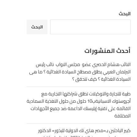
البحث
البحث
أحدث المنشورات
النائب هشام الحصري عضو مجلس النواب نائب رئيس
البرلمان العربي يطلق مصطلح السيادة الغذائية ؟ ما هى
السيادة الغذائية ؟ كيف تتحقق ؟
طيبة للتجارة والتوكيلات تطلق شراكتها التجارية مع
أجروستوك الاسبانيةب10 حلول من حلول التغذية السمادية
القائمة على تقنية إيليستك الداعمة ضد جميع الأجهادات
المختلفة
كبير الباحثين بـ«مصر هاي تك الدولية للبذور» الدكتور