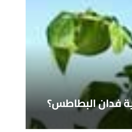
جية فدان البطاطس؟