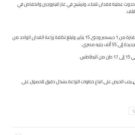
 وحدوث عملية فقدان للماء، وترشيح في غاز النيتروجين وانخفاض في
تلف.
يتم زراعة أغلب الأراضي أو الفدانين المخصصة البطاطس خلال الفترة من 1 ديسمبر وحتى 15 يناير، وتبلغ تكلفة زراعة الفدان الواحد من
طس.
ل
يجب الحرص على اتباع خطوات الزراعة بشكل دقيق للحصول على
؟