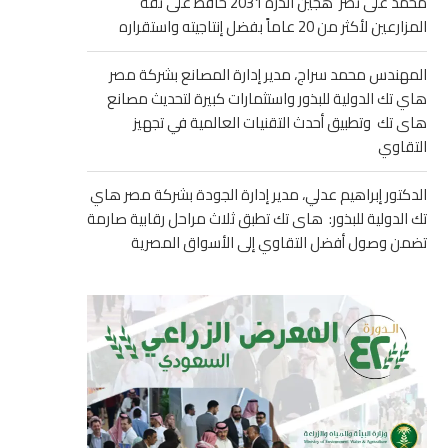
محمد على نصر هجين الذرة 2031 حافظ على ثقة
المزارعين لأكثر من 20 عاماً بفضل إنتاجيته واستقراره
المهندس محمد سراج، مدير إدارة المصانع بشركة مصر
هاي تك الدولية للبذور واستثمارات كبيرة لتحديث مصانع
هاى تك وتطبيق أحدث التقنيات العالمية في تجهيز
التقاوي
الدكتور إبراهيم عدلي، مدير إدارة الجودة بشركة مصر هاي
تك الدولية للبذور: هاى تك تطبق ثلاث مراحل رقابية صارمة
تضمن وصول أفضل التقاوي إلى الأسواق المصرية