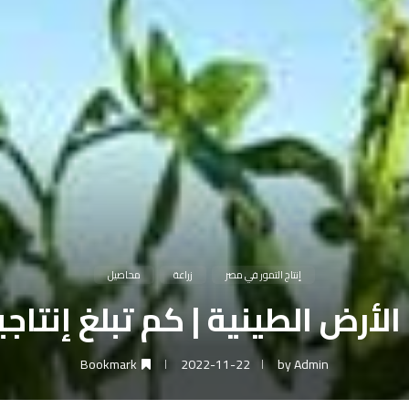
إنتاج التمور في مصر
زراعة
محاصيل
لأرض الطينية | كم تبلغ إنتا
Bookmark
2022-11-22
by
Admin