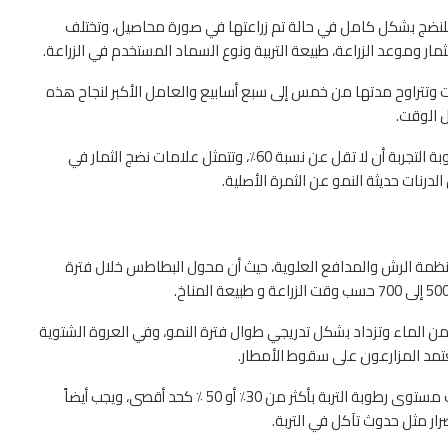
ر البطاطس إلى مدة زمنية تتراوح بين 90 إلى 120 يوم للنضج بشكل كامل في حالة تم زراعتها في صورة محاصيل، وتختلف
ر وموعد الزراعة، طبيعة التربية ونوع السماد المستخدم في الزراعة.
ت وتتراوح مدتها من خمس إلى سبع أسابيع والعامل الأكبر لنجاح هذه
ل الوقت.
كبير الباحثين بـ«مصر هاي تك
المهندس محمد سراج، مدير إدارة
الدكتور إبراهيم عدلي، مدير إدارة
تلي مرحلة الدرنات مرحلة النضج ويتم فيها التحقق من درجة رطوبة التجربة أن لا تقل عن نسبة 60٪، وتتمثل علامات نضج الثمار في
الدولية للبذور» الدكتور...
المصانع بشركة مصر...
الجودة بشركة مصر...
نات حديثة النمو عن الثمرة الأصلية.
2026-06-21
2026-06-21
2026-06-21
و أنظمة الرش والمدافع العلوية، حيث أن محول البطاطس خلال فترة
 من الماء وتزداد بشكل تدريجي طوال فترة النمو، وفي العروة الشتوية
تمد المزارعون على سقوط الأمطار.
والحصول على أفضل نتيجة من المحصول يجب أن لا يتم استنزاف مستوى رطوبة التربة بأكثر من 30٪ أو 50 ٪ كحد أقصى، ويجب أيضاً
ر مثل حدوث تآكل في التربة.