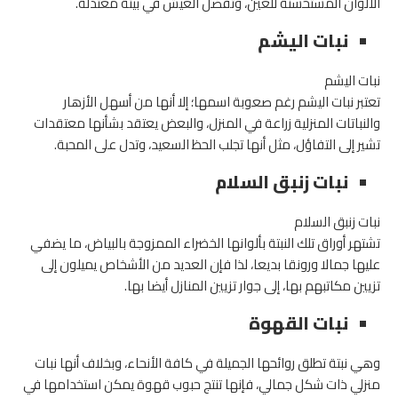
الألوان المستحسنة للعين، وتفضل العيش في بيئة معتدلة.
نبات اليشم
نبات اليشم
تعتبر نبات اليشم رغم صعوبة اسمها؛ إلا أنها من أسهل الأزهار
والنباتات المنزلية زراعة في المنزل، والبعض يعتقد بشأنها معتقدات
تشير إلى التفاؤل، مثل أنها تجلب الحظ السعيد، وتدل على المحبة.
نبات زنبق السلام
نبات زنبق السلام
تشتهر أوراق تلك النبتة بألوانها الخضراء الممزوجة بالبياض، ما يضفي
عليها جمالا ورونقا بديعا، لذا فإن العديد من الأشخاص يميلون إلى
تزيين مكاتبهم بها، إلى جوار تزيين المنازل أيضا بها.
نبات القهوة
وهي نبتة تطلق روائحها الجميلة في كافة الأنحاء، وبخلاف أنها نبات
منزلي ذات شكل جمالي، فإنها تنتج حبوب قهوة يمكن استخدامها في