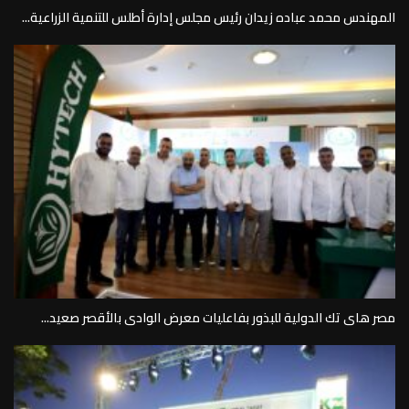
المهندس محمد عباده زيدان رئيس مجلس إدارة أطلس للتنمية الزراعية...
مصر هاى تك الدولية للبذور بفاعليات معرض الوادى بالأقصر صعيد...