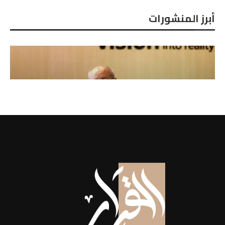
أبرز المنشورات
كبير الباحثين بـ«مصر هاي تك الدولية للبذور»
الدكتور...
2026-06-21