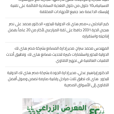
الاسبانيةب10 حلول من حلول التغذية السمادية القائمة على تقنية
إيليستك الداعمة ضد جميع الأجهادات المختلفة
كبير الباحثين بـ«مصر هاي تك الدولية للبذور» الدكتور محمد على نصر
هجين الذرة 2031 حافظ على ثقة المزارعين لأكثر من 20 عاماً بفضل
إنتاجيته واستقراره
المهندس محمد سراج، مدير إدارة المصانع بشركة مصر هاي تك
الدولية للبذور واستثمارات كبيرة لتحديث مصانع هاى تك وتطبيق أحدث
التقنيات العالمية في تجهيز التقاوي
الدكتور إبراهيم عدلي، مدير إدارة الجودة بشركة مصر هاي تك الدولية
للبذور: هاى تك تطبق ثلاث مراحل رقابية صارمة تضمن وصول أفضل
التقاوي إلى الأسواق المصرية