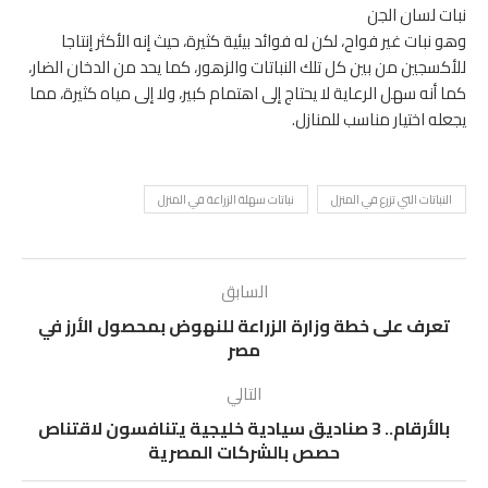
نبات لسان الجن
وهو نبات غير فواح، لكن له فوائد بيئية كثيرة، حيث إنه الأكثر إنتاجا
للأكسجين من بين كل تلك النباتات والزهور، كما يحد من الدخان الضار،
كما أنه سهل الرعاية لا يحتاج إلى اهتمام كبير، ولا إلى مياه كثيرة، مما
يجعله اختيار مناسب للمنازل.
النباتات التي تزرع في المنزل
نباتات سهلة الزراعة في المنزل
السابق
تعرف على خطة وزارة الزراعة للنهوض بمحصول الأرز في
مصر
التالي
بالأرقام.. 3 صناديق سيادية خليجية يتنافسون لاقتناص
حصص بالشركات المصرية