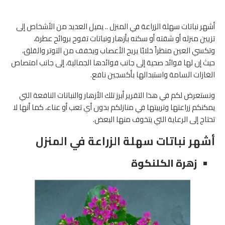
أشهر نباتات سهلة الزراعة في المنزل .. يميل العديد من الأشخاص إلى
تزيين منزله أو شقته أو سكنه بأزهار ونباتات تفوح بروائح عطرة،
وتكسي العين منظراً خلابًا يريح الأعصاب ويخفف من التوتر والقلق،
حيث إن لها فوائد صحية إلى جانب فوائدها الجمالية، إلى جانب امتصاص
الغازات السامة واستبدالها بأكسجين نافع.
ونستعرض لكم في هذا التقرير أبرز تلك الأزهار والنباتات النافعة التي
يمكنكم زراعتها وتربيتها في منازلكم بدون أي تعب أو عناء، كما أنها لا
تحتاج إلى الرعاية التي يتخوف منها البعض.
أشهر نباتات سهلة الزراعة في المنزل
زهرة الكلنكوة