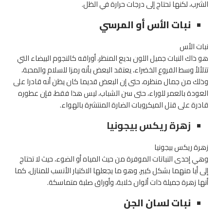
الشرب، لكنها تحتاج إلى درجات حرارة في الظل.
نبات الأس أو المرسي
نبات الأس
هو ذاك النبات جميل اللون بديع المنظر، أوراقه كالنجوم البيضاء التي
تتلألأ وسط الفروع الخضراء، يعتقد البعض بأنه رمزا للسلام والمحبة،
وذلك من جمال منظره، حتى إن البعض قديما كان يظن أنه قادرا على
العودة بالعمر للوراء، حتى سن الشباب، ليس هذا فقط، فإن عطوره
قادرة على قتل الميكروبات الضارة المنتشرة بالهواء.
زهرة ريكس بيجونيا
زهرة ريكس بيجونيا
وهي إحدى النباتات الموفرة من حيث المياه أو الضوء، حيث لا تحتاج
إلى أيا منهما بشكل كبير، وهو ما يجعلها الاكتيار الأنسب للمنازل، كما
أنها زهرة جميلة ذات ألوان خلابة، وأوراق صلبة متماسكة.
نبات لسان الجن