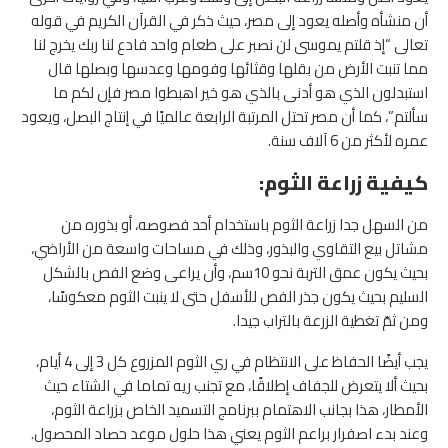
أن منشأه وأصله يعود إلى مصر، حيث ذكر في القرآن الكريم في قوله
تعالى “إذ قلتم يموسى لن نصبر على طعام واحد فادع لنا ربك يخرج لنا
مما تنبت الأرض من بقلها وقثائها وفومها وعدسها وبصلها قال
استبدلون الذي هو أدنى بالذي هو خير اهبطوا مصر فإن لكم ما
سألتم”، كما أن مصر تحتل المرتبة الرابعة عالميًا في إنتاج البصل، ويعود
عمره لأكثر من 6 آلاف سنة.
كيفية زراعة الثوم:
من السهل جدا زراعة الثوم باستخدام أحد فصوصه، أو بذوره من
مشاتل بيع التقاوي والبذور، وذلك في مساحات واسعة من الأراضي،
بحيث يكون عمق التربة نحو 10سم، وأن يراعى وضع الفص بالشكل
السليم بحيث يكون جذر الفص للأسفل حتى لا ينبت الثوم معكوسًا،
ومن ثمّ تغطية الزرعة بالتراب جيدا.
يجب أيضًا الحفاظ على الانتظام في ري الثوم المزروع كل 3 إلى 4 أيام،
بحيث ألا يتعرض للجفاف إطلاقًا، مع تجنب ريه تماما في الشتاء حيث
الأمطار، هذا بجانب الاهتمام ببرنامج التسميد الخاص بزراعة الثوم،
وعند بدء اصفرار براعم الثوم يعني هذا حلول موعد حصاد المحصول.