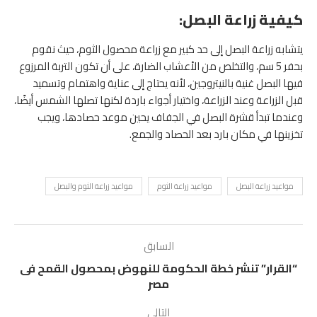
كيفية زراعة البصل:
يتشابه زراعة البصل إلى حد كبير مع زراعة محصول الثوم، حيث نقوم
بحفر 5 سم، والتخلص من الأعشاب الضارة، على أن تكون التربة المرزوع
فيها البصل غنية بالنيتروجين، لأنه يحتاج إلى عناية واهتمام وتسميد
قبل الزراعة وعند الزراعة، واختيار أجواء باردة لكنها تصلها الشمس أيضًا،
وعندما تبدأ قشرة البصل في الجفاف يحين موعد حصادها، ويجب
تخزينها في مكان بارد بعد الحصاد والجمع.
مواعيد زراعة البصل
مواعيد زراعة الثوم
مواعيد زراعة الثوم والبصل
السابق
“القرار” تنشر خطة الحكومة للنهوض بمحصول القمح فى
مصر
التالي