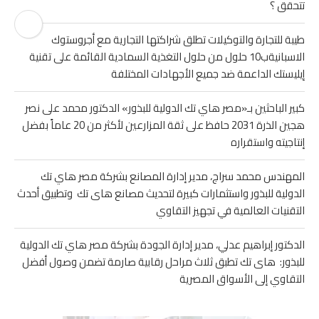
تتحقق ؟
طيبة للتجارة والتوكيلات تطلق شراكتها التجارية مع أجروستوك
الاسبانيةب10 حلول من حلول التغذية السمادية القائمة على تقنية
إيليستك الداعمة ضد جميع الأجهادات المختلفة
كبير الباحثين بـ«مصر هاي تك الدولية للبذور» الدكتور محمد على نصر
هجين الذرة 2031 حافظ على ثقة المزارعين لأكثر من 20 عاماً بفضل
إنتاجيته واستقراره
المهندس محمد سراج، مدير إدارة المصانع بشركة مصر هاي تك
الدولية للبذور واستثمارات كبيرة لتحديث مصانع هاى تك وتطبيق أحدث
التقنيات العالمية في تجهيز التقاوي
الدكتور إبراهيم عدلي، مدير إدارة الجودة بشركة مصر هاي تك الدولية
للبذور: هاى تك تطبق ثلاث مراحل رقابية صارمة تضمن وصول أفضل
التقاوي إلى الأسواق المصرية