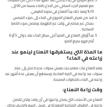
مع تعميم الجزء السفلي من الجذع بالماء بنسبة من 60 إلى
70% وبعد ذلك يبدأ النعناع في نموه الطبيعي.
لابد من تعرض النعناع المزروع في الماء إلى ضوء الشمس
بشكل غير مباشر في وقت غير الظهيرة، ويفضل ضوء الفترة
الصباحية .
تبدأ أوراق النعناع في النمو أعلي سطح الماء بعد حوالي 5 أو 6
أيام فهو سريع النمو.
ما المدّة التي يستغرقها النعناع لينمو عند
زراعته في الماء؟
يعتبر النعناع نبات معمر حيث يعيش سنوات عديدة تصل إلى عشر
سنوات عند زراعته في التربة العادية، ويستطيع أن يعيش عدة أشهر عند
زراعته في الماء بالخطوات الصحيحة.
وقت زراعة النعناع:
النعناع من الأعشاب التي يمكن زراعتها في أي وقت ولكن يُفضل
زراعته في الظروف المناخية المعتدلة في فصلي الربيع والخريف وذلك