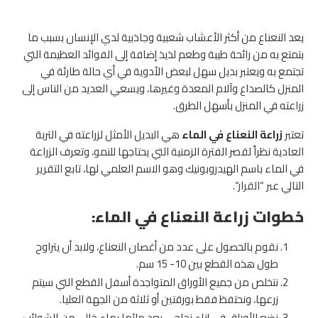
يعد النعناع من أكثر الأعشاب شعبية وجاذبية لدي الإنسان بسبب ما
بتمتع به من رائحة طيبة وطعم لذيذ إضافة إلى الفوائد العظيمة التي
تجتمع به ويعتبر بديل سهل لبعض الأدوية في أي حالة طارئة في
المنزل كالصداع وآلام المعدة وغيرها، ويسعي العديد من الناس إلى
زراعته في المنزل بأسهل الطرق.
تعتبر
زراعة النعناع في الماء
هي البديل الأمثل لزراعته في التربة
العادية نظراً لقصر الفترة الزمنية التي يحتاجها للنمو، وتعرف الزراعة
في الماء باسم الهيدروبونيك وهو الاسم العلمي لها، تابع التقرير
التالي عبر “
القرار
“.
خطوات زراعة النعناع في الماء:
نقوم بالحصول على عدد من أغصان النعناع، ولابد أن يتراوح
طول هذه القطع بين 10- 15 سم.
نتخلص من جميع الأوراق المتواجدة أسفل القطع التي سيتم
زرعها، ونحتفظ فقط بورقتين أو ثلاثة من الجهة العليا.
نضع الأوراق في إناء زجاجي بعد ملئها بماء خالي من الشوائب