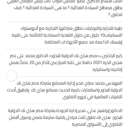
النائب هشام الحصري عضو مجلس النواب نائب رئيس البرلمان العربي
يطلق مصطلح السيادة الغذائية ؟ ما هى السيادة الغذائية ؟ كيف
تتحقق ؟
طيبة للتجارة والتوكيلات تطلق شراكتها التجارية مع أجروستوك
الاسبانيةب10 حلول من حلول التغذية السمادية القائمة على تقنية
إيليستك الداعمة ضد جميع الأجهادات المختلفة
كبير الباحثين بـ«مصر هاي تك الدولية للبذور» الدكتور محمد على نصر
هجين الذرة 2031 حافظ على ثقة المزارعين لأكثر من 20 عاماً بفضل
إنتاجيته واستقراره
المهندس محمد سراج، مدير إدارة المصانع بشركة مصر هاي تك
الدولية للبذور واستثمارات كبيرة لتحديث مصانع هاى تك وتطبيق أحدث
التقنيات العالمية في تجهيز التقاوي
الدكتور إبراهيم عدلي، مدير إدارة الجودة بشركة مصر هاي تك الدولية
للبذور: هاى تك تطبق ثلاث مراحل رقابية صارمة تضمن وصول أفضل
التقاوي إلى الأسواق المصرية