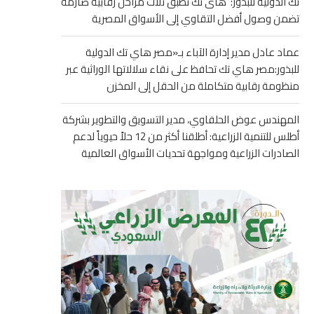
تك الدولية للبذور: هاى تك تطبق ثلاث مراحل رقابية صارمة
تضمن وصول أفضل التقاوي إلى الأسواق المصرية
عماد عادل مدير إدارة الآباء بـ«مصر هاي تك الدولية
للبذور:مصر هاي تك تحافظ على نقاء سلالاتها الوراثية عبر
منظومة رقابية متكاملة من الحقل إلى المخزن
المهندس عوض الحلفاوي، مدير التسويق والتطوير بشركة
أطلس للتنمية الزراعية: أطلقنا أكثر من 12 حلاً حيوياً لدعم
الصادرات الزراعية ومواجهة تحديات الأسواق العالمية