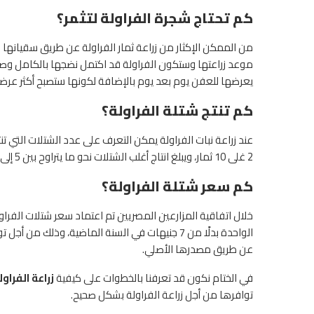
كم تحتاج شجرة الفراولة لتثمر؟
من الممكن الإكثار من زراعة ثمار الفراولة عن طريق سقيانها
موعد زراعتها وستكون الفراولة قد اكتمل نضجها بالكامل وص
يعرضها للعفن يوم بعد يوم بالإضافة لكونها ستصبح أكثر عرضة 
كم تنتج شتلة الفراولة؟
عند زراعة نبات الفراولة يمكن التعرف على عدد الشتلات التي تنت
2 غلى 10 ثمار، ويبلغ انتاج أغلب الشتلات نحو ما يتراوح بين 5 إلى 7 ثمار في غالبية الشتلات.
كم سعر شتلة الفراولة؟
الواحدة بدلًا من 7 جنيهات في السنة الماضية، وذل
عن طريق مصدرها الأصلي.
في الختام نكون قد تعرفنا بالخطوات على كيفية
زراعة الفراو
توافرها من أجل زراعة الفراولة بشكل صحيح.