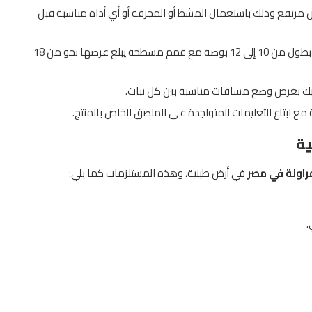
 مرتفع وذلك باستعمال المشط أو المجرفة أو أي أداة مناسبة قبل
الاعتماد على مجرفة التربة من أجل إنشاء السدود وذلك بطول من 10 إلى 12 بوصة مع قمم مسطحة يبلغ عرضها نحو من 18
الدكتور إبراهيم عدلي، مدير إدارة
عماد عادل مدير إدارة الآباء بـ«مصر
المهندس عوض الحلفاوي، مدير
صة بك بغرض وضع مسافات مناسبة بين كل نبات.
الجودة بشركة مصر...
هاي تك...
التسويق والتطوير بشركة أطلس...
 مع ابتاع التعليمات المتواجدة على الملصق الخاص بالمنتج.
2026-06-21
2026-06-21
2026-06-21
ية
فراولة في مصر
في أرض طينية، وهذه المستلزمات كما يلي:
.