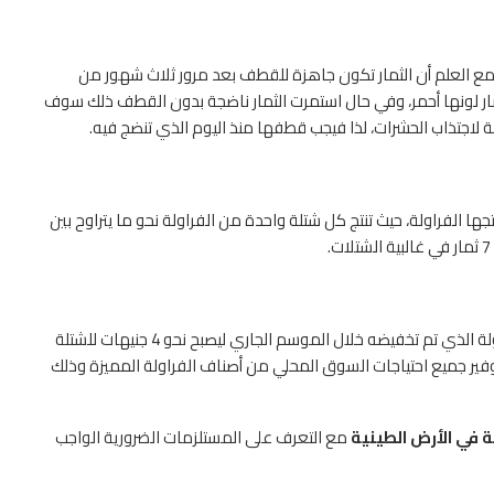
 مع العلم أن الثمار تكون جاهزة للقطف بعد مرور ثلاث شهور من
ار لونها أحمر، وفي حال استمرت الثمار ناضجة بدون القطف ذلك سوف
لاجتذاب الحشرات، لذا فيجب قطفها منذ اليوم الذي تنضج فيه.
جها الفراولة، حيث تنتج كل شتلة واحدة من الفراولة نحو ما يتراوح بين
خلال اتفاقية المزارعين المصريين تم اعتماد سعر شتلات الفراولة الذي تم تخفيضه خلال الموسم الجاري ليصبح نحو 4 جنيهات للشتلة
ك من أجل توفير جميع احتياجات السوق المحلي من أصناف الفراولة المميزة وذلك
لة في الأرض الطينية
مع التعرف على المستلزمات الضرورية الواجب