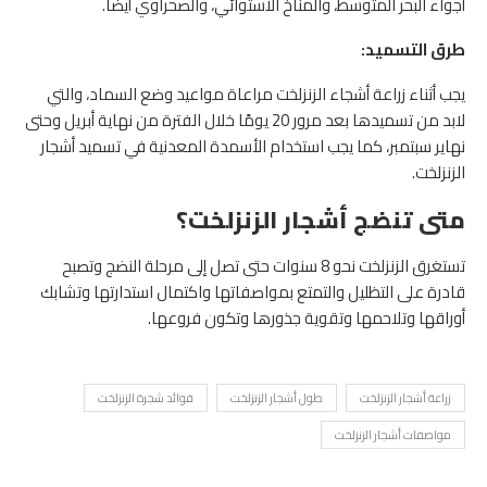
أجواء البحر المتوسط، والمناخ الاستوائي، والصحراوي أيضًا.
طرق التسميد:
يجب أثناء زراعة أشجاء الزنزلخت مراعاة مواعيد وضع السماد، والتي
لابد من تسميدها بعد مرور 20 يومًا خلال الفترة من نهاية أبريل وحتى
نهاير سبتمبر، كما يجب استخدام الأسمدة المعدنية في تسميد أشجار
الزنزلخت.
متى تنضج أشجار الزنزلخت؟
تستغرق الزنزلخت نحو 8 سنوات حتى تصل إلى مرحلة النضج وتصبح
قادرة على التظليل والتمتع بمواصفاتها واكتمال استدارتها وتشابك
أوراقها وتلاحمها وتقوية جذورها وتكون فروعها.
زراعة أشجار الزنزلخت
طول أشجار الزنزلخت
فوائد شجرة الزنزلخت
مواصفات أشجار الزنزلخت