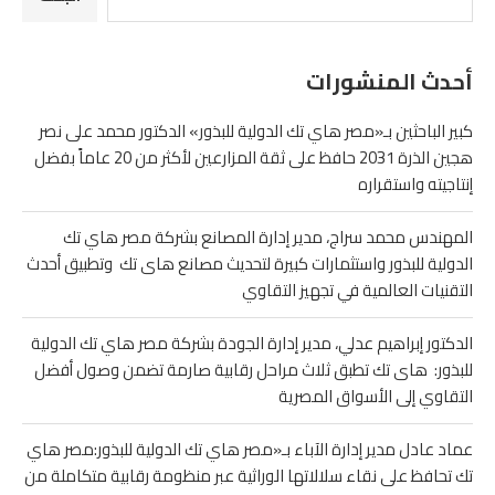
أحدث المنشورات
كبير الباحثين بـ«مصر هاي تك الدولية للبذور» الدكتور محمد على نصر
هجين الذرة 2031 حافظ على ثقة المزارعين لأكثر من 20 عاماً بفضل
إنتاجيته واستقراره
المهندس محمد سراج، مدير إدارة المصانع بشركة مصر هاي تك
الدولية للبذور واستثمارات كبيرة لتحديث مصانع هاى تك وتطبيق أحدث
التقنيات العالمية في تجهيز التقاوي
الدكتور إبراهيم عدلي، مدير إدارة الجودة بشركة مصر هاي تك الدولية
للبذور: هاى تك تطبق ثلاث مراحل رقابية صارمة تضمن وصول أفضل
التقاوي إلى الأسواق المصرية
عماد عادل مدير إدارة الآباء بـ«مصر هاي تك الدولية للبذور:مصر هاي
تك تحافظ على نقاء سلالاتها الوراثية عبر منظومة رقابية متكاملة من