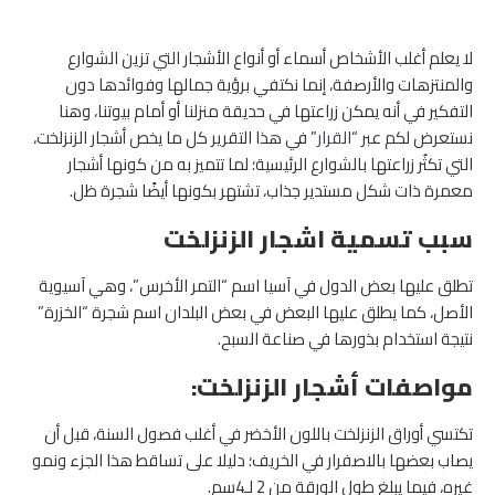
لا يعلم أغلب الأشخاص أسماء أو أنواع الأشجار التي تزين الشوارع
والمنتزهات والأرصفة، إنما نكتفي برؤية جمالها وفوائدها دون
التفكير في أنه يمكن زراعتها في حديقة منزلنا أو أمام بيوتنا، وهنا
نستعرض لكم عبر “
القرار
” في هذا التقرير كل ما يخص أشجار الزنزلخت،
التي تكثُر زراعتها بالشوارع الرئيسية؛ لما تتميز به من كونها أشجار
معمرة ذات شكل مستدير جذاب، تشتهر بكونها أيضًا شجرة ظل.
سبب تسمية اشجار الزنزلخت
تطلق عليها بعض الدول في آسيا اسم “التمر الأخرس”، وهي آسيوية
الأصل، كما يطلق عليها البعض في بعض البلدان اسم شجرة “الخزرة”
نتيجة استخدام بذورها في صناعة السبح.
مواصفات أشجار الزنزلخت:
تكتسي أوراق الزنزلخت باللون الأخضر في أغلب فصول السنة، قبل أن
يصاب بعضها بالاصفرار في الخريف؛ دليلا على تساقط هذا الجزء ونمو
غيره، فيما يبلغ طول الورقة من 2 لـ4سم.