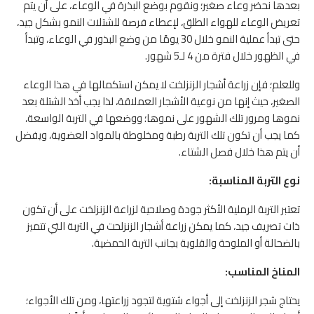
بعدها نحضر وعاء صغير؛ ونقوم بوضع البذرة في الوعاء، على أن يتم
تعريض الوعاء للهواء الطلق، لإعطاء فرصة للشتلات النمو بشكل جيد،
حتى تبدأ عملية النمو خلال 30 يومًا من وضع البذور في الوعاء، وتبدأ
في الظهور خلال فترة من 4 لـ5 شهور.
وللعلم؛ فإن زراعة أشجار الزنزلخت لا يمكن استكمالها في هذا الوعاء
الصغير، حيث إنها من نوعية الأشجار العملاقة، لذا يجب أخذ الشتلة بعد
نموها ومرور تلك الشهور على نموها؛ ووضعها في التربة الواسعة،
كما يجب أن تكون تلك التربة رطبة ومخلوطة بالمواد العضوية، ويفضل
أن يتم هذا خلال فصل الشتاء.
نوع التربة المناسبة:
تعتبر التربة الرملية الأكثر جودة وصلاحية لزراعة الزنزلخت على أن تكون
ذات تصريف جيد، كما يمكن زراعة أشجار الزنزلحت في التربة التي تتميز
بالضحالة أو الملوحة والقلوية بجانب التربة الحمضية.
المناخ المناسب:
يحتاج شجر الزنزلخت إلى أجواء شتوية لتجود زراعتها، ومن تلك الأجواء؛