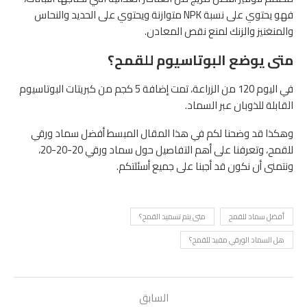
فهو يحتوي على نسبة NPK متوازنة ويحتوي على الحديد والنحاس
والمنغنيز والزنك لمنع نقص المعادن.
متى يوضع البوتاسيوم للقمح؟
في اليوم 120 من الزراعة، تمت إضافة 5 كجم من كبريتات البوتاسيوم
القابلة للذوبان عبر السماد.
وهكذا قد وضحنا لكم في هذا المقال المبسط أفضل سماد ورقي
للقمح، وتعرفنا على أهم التفاصيل حول سماد ورقي 20-20-20،
ونتمنى أن نكون قد أجبنا على جميع أسئلتكم.
أفضل سماد للقمح
متى يتم تسميد القمح؟
هل السماد الورقي مفيد للقمح؟
السابق