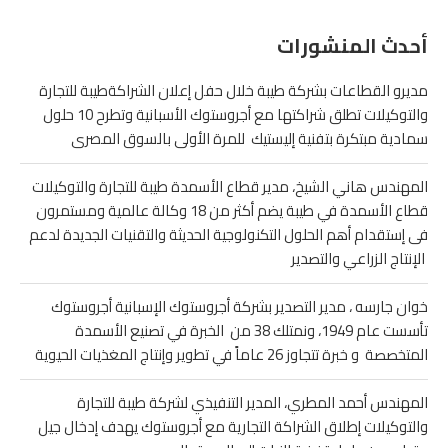
أحدث المنشورات
مديرو القطاعات بشركة طيبة خلال حفل إعلان الشراكةطيبة للتجارة
والتوكيلات تطلق شراكتها مع أجروستوك الأسبانية وتطرح 10 حلول
سمادية مبتكرة بتفنية إليستيك للمرة الأولى بالسوق المصرى
المهندس هاني الشيخ، مدير قطاع الأسمدة طيبة للتجارة والتوكيلات
قطاع الأسمدة في طيبة يضم أكثر من 18 وكالة عالمية ومستمرون
فى إستقدام أهم الحلول التكنولوجية الحديثة والتقنيات الجديدة لدعم
الإنتاج الزراعي والتصدير
خوان جارسه ، مدير التصدير بشركة أجروستوك الإسبانية أجروستوك
تأسست عام 1949، ونمتلك 38 من الخبرة في تصنيع الأسمدة
المتخصصة و خبرة تتجاوز 26 عاماً في تطوير وإنتاج المغذيات الحيوية
المهندس أحمد المطري، المدير التنفيذي لشركة طيبة للتجارة
والتوكيلات إطلاق الشراكة التجارية مع أجروستوك يهدف إدخال جيل