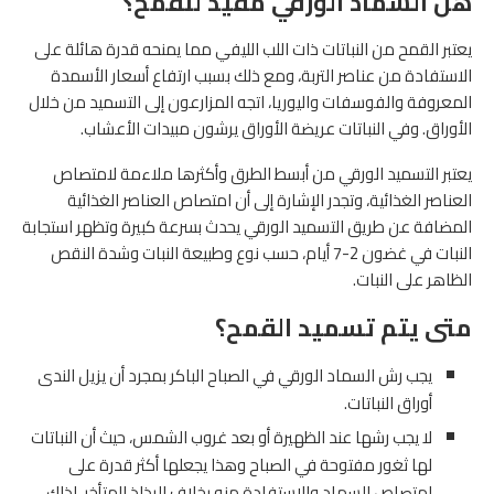
هل السماد الورقي مفيد للقمح؟
يعتبر القمح من النباتات ذات اللب الليفي مما يمنحه قدرة هائلة على
الاستفادة من عناصر التربة، ومع ذلك بسبب ارتفاع أسعار الأسمدة
المعروفة والفوسفات واليوريا، اتجه المزارعون إلى التسميد من خلال
الأوراق. وفي النباتات عريضة الأوراق يرشون مبيدات الأعشاب.
يعتبر التسميد الورقي من أبسط الطرق وأكثرها ملاءمة لامتصاص
العناصر الغذائية، وتجدر الإشارة إلى أن امتصاص العناصر الغذائية
المضافة عن طريق التسميد الورقي يحدث بسرعة كبيرة وتظهر استجابة
النبات في غضون 2-7 أيام، حسب نوع وطبيعة النبات وشدة النقص
الظاهر على النبات.
متى يتم تسميد القمح؟
يجب رش السماد الورقي في الصباح الباكر بمجرد أن يزيل الندى
أوراق النباتات.
لا يجب رشها عند الظهيرة أو بعد غروب الشمس، حيث أن النباتات
لها ثغور مفتوحة في الصباح وهذا يجعلها أكثر قدرة على
امتصاص السماد والاستفادة منه بخلاف الرذاذ المتأخر، لذلك