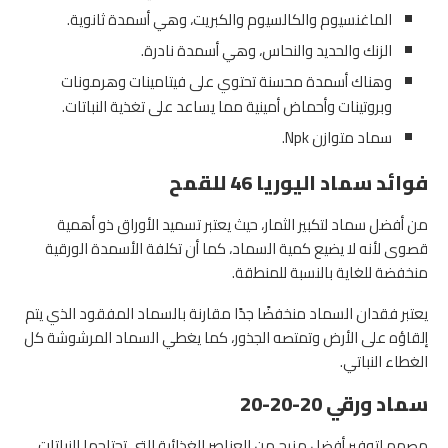
الماغنسيوم والكالسيوم والكبريت، وهي أسمدة ثانوية.
الزنك والحديد والنحاس، وهي أسمدة نادرة.
وهناك أسمدة محسنة تحتوي على فيتامينات وهرمونات
وبروتينات وأحماض أمينية مما يساعد على تغذية النباتات.
سماد متوازن Npk.
فوائد سماد اليوريا 46 للقمح
من أفضل سماد لتكبير الثمار، حيث يعتبر تسميد الأوراق ذو أهمية
قصوى لأنه لا يضيع كمية السماد، كما أن تكلفة الأسمدة الورقية
منخفضة للغاية بالنسبة للمنطقة.
يعتبر فقدان السماد منخفضًا جدًا مقارنة بالسماد المفقود الذي يتم
إلقاؤه على الأرض وتمتصه الجذور، كما يغطي السماد المرشوشة كل
الغطاء النباتي.
سماد ورقي 20-20-20
مصمم لتوفير أفضل مزيج من العناصر الغذائية التي تحتاجها النباتات،