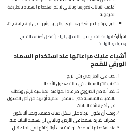
أغلقت النباتات ثغورها وبالتالي لا يتم استخدام السماد بالطريقة
المرغوبة.
لا يجب رشها مباشرة بعد الرى ولا يجوز رشها على تربة جافة جدًا.
اقرأ أيضًا:
زراعة القمح من الالف إلى الياء | أفضل أصناف القمح
ومواعيد الزراعة
أشياء عليك مراعاتها عند استخدام السماد
الورقي للقمح
يجب على المزارعين رش الريح.
تجنب تناثر السوائل في حالة هطول الأمطار.
كما أنه من الضروري مراعاة المواعيد المناسبة للرش وكذلك
بالكميات المناسبة حتى لا تنقص الكمية أو تزيد من أجل الحصول
على أكبر فائدة للنباتات.
ويجب أن يكون الرذاذ على شكل ضباب خفيف، ويجب ألا تكون
قطرات كبيرة تسقط على الأرض، وبالتالي لن يستفيد النبات منه.
عند استخدام الأسمدة الورقية يجب أولاً إذابتها في الماء قبل