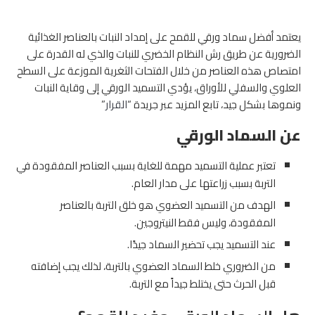
يعتمد أفضل سماد ورقي للقمح على إمداد النبات بالعناصر الغذائية
الضرورية عن طريق رش النظام الخضري للنبات والذي له القدرة على
امتصاص هذه العناصر من خلال الفتحات الثغرية الموزعة على السطح
العلوي والسفلي للأوراق، يؤدي التسميد الورقي إلى وقاية النبات
ونموها بشكل جيد، تابع المزيد عبر جريدة “
القرار
”
عن السماد الورقي
تعتبر عملية التسميد مهمة للغاية بسبب العناصر المفقودة في
التربة بسبب زراعتها على مدار العام.
الهدف من التسميد العضوي هو خلق التربة بالعناصر
المفقودة، وليس فقط النيتروجين.
عند التسميد يجب تحضير السماد جيدًا.
من الضروري خلط السماد العضوي بالتربة، لذلك يجب إضافته
قبل الحرث حتى يختلط جيداً مع التربة.