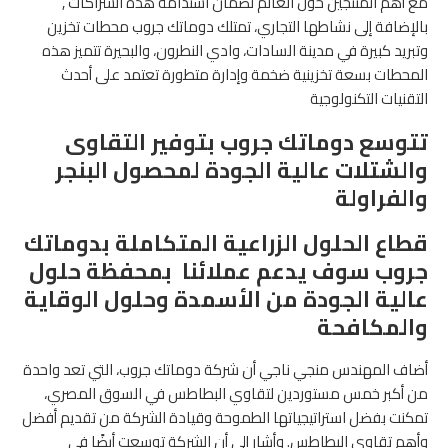
مع أهم المنتجين حول العالم لضمان استدامة هذه الشراكات ,
بالإضافة إلى نشاطها التجاري، تمتلك دوماتك جروب محطات تخزين
وتبريد كبيرة في مدينة السادات، وادي النطرون، والبحيرة تتميز هذه
المحطات بسعة تخزينية ضخمة وإدارة متطورة تعتمد على أحدث
التقنيات التكنولوجية
تتوسع دوماتك جروب بتوفير التقاوى
والشتلات عالية الجودة لمحصول البنجر
والفراولة
قطاع الحلول الزراعية المتكاملة بدوماتك
جروب سوف يدعم عملائنا بمحفظة حلول
عالية الجودة من الأسمدة وحلول الوقاية
والمكافحة
أضاف المهندس منجي ناجي أن شركة دوماتك جروب، التي تعد واحدة
من أكبر خمس مستوردين لتقاوي البطاطس في السوق المصري،
تمكنت بفضل استراتيجياتها الطموحة وقيادة الشركة من تقديم أفضل
وأهم تقاوي البطاطس. وأشار إلى أن الشركة توسعت أيضًا في