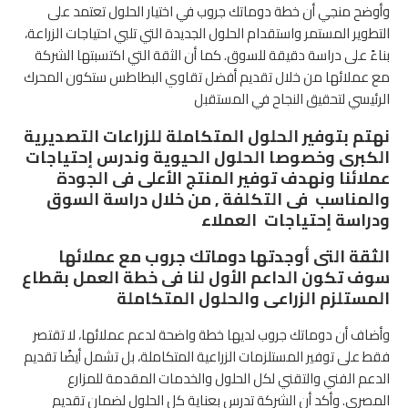
وأوضح منجي أن خطة دوماتك جروب في اختيار الحلول تعتمد على
التطوير المستمر واستقدام الحلول الجديدة التي تلبي احتياجات الزراعة،
بناءً على دراسة دقيقة للسوق. كما أن الثقة التي اكتسبتها الشركة
مع عملائها من خلال تقديم أفضل تقاوي البطاطس ستكون المحرك
الرئيسي لتحقيق النجاح في المستقبل
نهتم بتوفير الحلول المتكاملة للزراعات التصديرية
الكبرى وخصوصا الحلول الحيوية وندرس إحتياجات
عملائنا ونهدف توفير المنتج الأعلى فى الجودة
والمناسب فى التكلفة , من خلال دراسة السوق
ودراسة إحتياجات العملاء
الثقة التى أوجدتها دوماتك جروب مع عملائها
سوف تكون الداعم الأول لنا فى خطة العمل بقطاع
المستلزم الزراعى والحلول المتكاملة
وأضاف أن دوماتك جروب لديها خطة واضحة لدعم عملائها، لا تقتصر
فقط على توفير المستلزمات الزراعية المتكاملة، بل تشمل أيضًا تقديم
الدعم الفني والتقني لكل الحلول والخدمات المقدمة للمزارع
المصري. وأكد أن الشركة تدرس بعناية كل الحلول لضمان تقديم