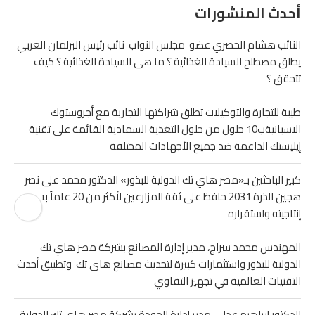
أحدث المنشورات
النائب هشام الحصري عضو مجلس النواب نائب رئيس البرلمان العربي
يطلق مصطلح السيادة الغذائية ؟ ما هى السيادة الغذائية ؟ كيف
تتحقق ؟
طيبة للتجارة والتوكيلات تطلق شراكتها التجارية مع أجروستوك
الاسبانيةب10 حلول من حلول التغذية السمادية القائمة على تقنية
إيليستك الداعمة ضد جميع الأجهادات المختلفة
كبير الباحثين بـ«مصر هاي تك الدولية للبذور» الدكتور محمد على نصر
هجين الذرة 2031 حافظ على ثقة المزارعين لأكثر من 20 عاماً بفضل
إنتاجيته واستقراره
المهندس محمد سراج، مدير إدارة المصانع بشركة مصر هاي تك
الدولية للبذور واستثمارات كبيرة لتحديث مصانع هاى تك وتطبيق أحدث
التقنيات العالمية في تجهيز التقاوي
الدكتور إبراهيم عدلي، مدير إدارة الجودة بشركة مصر هاي تك الدولية