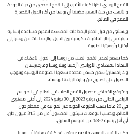
القمح الروسي، نظرا لكونه الأقرب إلى القمح المصري من حيث الجودة،
والأنسب من حيث السعر، مضيفا أن روسيا من أكبر الدول المُصدرة
للقمح في العالم.
ويستثنى من قرار الحظر الإمدادات المخصصة لتقديم مساعدة إنسانية
دولية في إطار اتفاقيات حكومية بين الدول، والإمدادات من روسيا إلى
أبخازيا وأوسيتيا الجنوبية.
كما يسمح تصدير القمح الصلب من روسيا إلى الدول الأعضاء في
الاتحاد الاقتصادي الأوراسي (أرمينيا وبيلاروسيا وقيرغيزستان
وكازاخستان) ضمن حصص محددة تضعها الحكومة الروسية ويتوجب
الحصول على تصاريح من وزارة الزراعة الروسية.
ومتوقع انخفاض محصول القمح الصلب في العالم في الموسم
الزراعي الحالي من يوليو 2023 إلى 30 يونيو 2024، إلى أدنى مستوى
في 20 عاما بسبب الظروف الجوية غير المواتية في معظم دول
العالم، وبحسب التوقعات سيكون المحصول أقل من 31.3 مليون طن،
أي أقل بنسبة 7-8% عن الموسم السابق.
وكان الرئيس الروسي فلاديمير بوتين، قد كشف سابقا أن روسيا