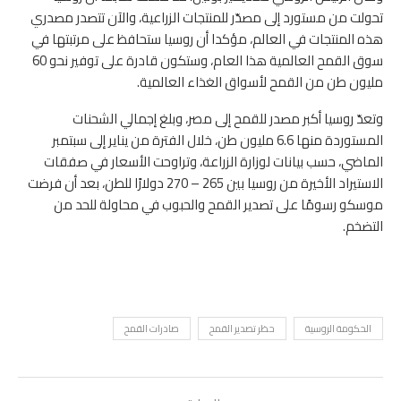
تحولت من مستورد إلى مصدّر للمنتجات الزراعية، والآن تتصدر مصدري
هذه المنتجات في العالم، مؤكدا أن روسيا ستحافظ على مرتبتها في
سوق القمح العالمية هذا العام، وستكون قادرة على توفير نحو 60
مليون طن من القمح لأسواق الغذاء العالمية.
وتعدّ روسيا أكبر مصدر للقمح إلى مصر، وبلغ إجمالي الشحنات
المستوردة منها 6.6 مليون طن، خلال الفترة من يناير إلى سبتمبر
الماضي، حسب بيانات لوزارة الزراعة، وتراوحت الأسعار في صفقات
الاستيراد الأخيرة من روسيا بين 265 – 270 دولارًا للطن، بعد أن فرضت
موسكو رسومًا على تصدير القمح والحبوب في محاولة للحد من
التضخم.
الحكومة الروسية
حظر تصدير القمح
صادرات القمح