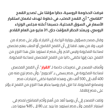
فرضت الحكومة الروسية، حظرا مؤقتا على تصدير القمح
“القاسي” أي القمح الصلب، في خطوة تهدف لضمان استقرار
الأسعار في السوق المحلية، حسبما أعلنه مجلس الوزراء
الروسي، ويمتد الحظر المؤقت حتى 31 مايو من العام القادم.
وقال مصدر مسؤول بوزارة الزراعة، إن القرار لا يؤثر على مصر لا من
قريب ولا من بعيد، لافتا إلى أن القمح القاسي أو الصلب يعتبر مخصص
لصناعة المكرونة وليس الخبز، وأن مصر لا تستورد مثل هذا النوع من
القمح، حيث إنها تكتفي ذاتيا من القمح المخصص لصناعة المكرونة.
وأضاف المصدر، في تصريحات خاصة لـ”
القرار
“، أن القمح المخصص
لصناعة المكرونة في مصر يسمى بـ”الديورم”، وأن مصر تزرع منه من
400 ألف إلى 500 ألف طن، وهذه الكمية تكفي احتياجات مصر
ومصانع المكرونة، لذا فإن قرار روسيا بحظر هذا النوع من القمح لا يؤثر
على مصر إطلاقا.
ولفت المصدر، إلى أن روسيا تُعد من أهم وأكبر المناشئ لمصر في
استيراد القمح، وأن مصر تستورد ما يزيد عن 80 إلى 85% سنويا من