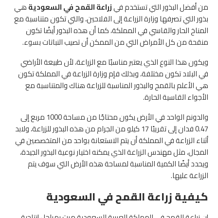
من أفضل البذور التي تستخدم في
زراعة القمح في السعودية
هي
بذور التي تصرفها وزارة الزراعة إلى الفلاحين، والتي تكون متناسبة مع
المناخ الحار والقاسي في المملكة، كما أن هذه البذور أيضًا تكون
منقحة من كل الأمراض التي من الممكن أن تصيب النباتات بسوء.
ويكون هذا النوع الذي يعتبر مناسبًا مع الزراعة، لأن طبيعة الأراضي
في البلاد تكون مختلفة، وبذلك فإم وزارة الزراعة في المملكة تكون
هي الأعلم بالقمح والبذور المناسبة للزراعة هناك والمتناسبة مع
الأجواء القاسية الحارة.
والدونم الواحد في الأرض يكون محتاجًا من مساحة 1000 مربع إلى
0.47 فدان إلى تقريبًا 17 كيلو من الجرام من هذه البذور للزراعة، ولابد
أثناء الزراعة في المملكة أن يتم الاستعانة بواحد من المتخصصين في
المجال، مثل مهندس الزراعة الذي يمكنه اختيار نوعية البذور الجيدة،
ويحدد أيضًا الكمية المناسبة لمساحة هذه الأرض التي سوف يتم
الزراعة عليها.
كيفية زراعة القمح في السعودية
إن زراعة القمح في المملكة العربية السعودية مرت بمراحل إنتاجية