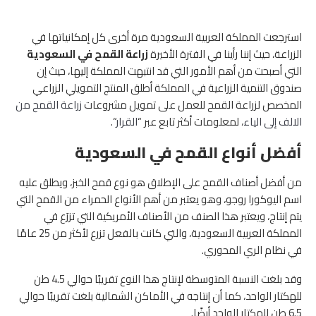
استرجعت المملكة العربية السعودية مرة أخرى كل إمكانياتها في
الزراعة، حيث إننا رأينا في الفترة الأخيرة
زراعة القمح في السعودية
التي أصبحت من أهم الأمور التي قد انتبهت المملكة إليها، حيث إن
صندوق التنمية الزراعية في المملكة أطلق المنتج التمويلي الزراعي
المخصص لزراعة القمح للعمل على تمويل مشروعات
زراعة القمح من
الالف إلى الياء
، لمعلومات أكثر تابع عبر “
القرار
“.
أفضل أنواع القمح في السعودية
من أفضل أصناف القمح على الإطلاق هو نوع قمح الخبز، ويطلق عليه
اسم اليوكورا روجو، وهو يعتبر من أهم الأنواع الحمراء من القمح التي
يتم إنتاج، ويعتبر هذا الصنف من الأصناف الأمريكية التي تزرَع في
المملكة العربية السعودية، والتي كانت بالفعل تزرع لأكثر من 25 عامًا
في نظام الري المحوري.
وقد بلغت النسبة المتوسطة لإنتاج هذا النوع تقريبًا حوالي 4.5 طن
للهكتار الواحد، كما أن إنتاجه في الأماكن الشمالية بلغت تقريبًا حوالي
6.5 طن للهكتار الواحد أيضًا.