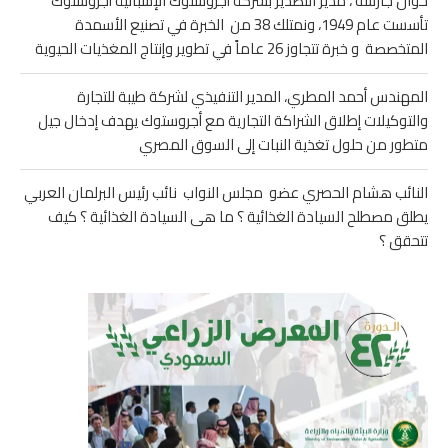
خوان جارسه ، مدير التصدير بشركة أجروستوك الإسبانية أجروستوك
تأسست عام 1949، ونمتلك 38 من الخبرة في تصنيع الأسمدة
المتخصصة و خبرة تتجاوز 26 عاماً في تطوير وإنتاج المغذيات الحيوية
المهندس أحمد المطري، المدير التنفيذي لشركة طيبة للتجارة
والتوكيلات إطلاق الشراكة التجارية مع أجروستوك يهدف إدخال جيل
متطور من حلول تغذية النبات إلى السوق المصري
النائب هشام الحصري عضو مجلس النواب نائب رئيس البرلمان العربي
يطلق مصطلح السيادة الغذائية ؟ ما هى السيادة الغذائية ؟ كيف
تتحقق ؟