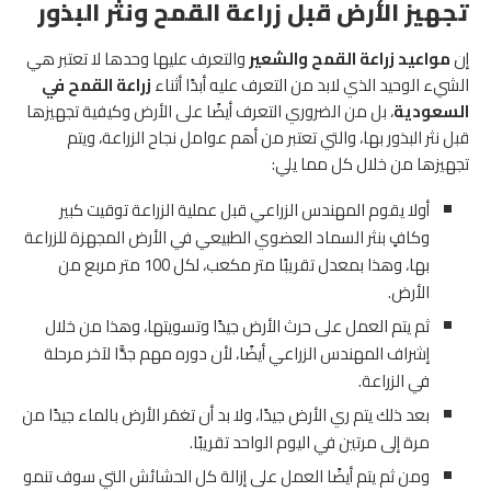
تجهيز الأرض قبل زراعة القمح ونثر البذور
إن
مواعيد زراعة القمح والشعير
والتعرف عليها وحدها لا تعتبر هي
الشيء الوحيد الذي لابد من التعرف عليه أبدًا أثناء
زراعة القمح في
السعودية
، بل من الضروري التعرف أيضًا على الأرض وكيفية تجهيزها
قبل نثر البذور بها، والتي تعتبر من أهم عوامل نجاح الزراعة، ويتم
تجهيزها من خلال كل مما يلي:
أولا يقوم المهندس الزراعي قبل عملية الزراعة توقيت كبير
وكافٍ بنثر السماد العضوي الطبيعي في الأرض المجهزة للزراعة
بها، وهذا بمعدل تقريبًا متر مكعب، لكل 100 متر مربع من
الأرض.
ثم يتم العمل على حرث الأرض جيدًا وتسويتها، وهذا من خلال
إشراف المهندس الزراعي أيضًا، لأن دوره مهم جدًّا لآخر مرحلة
في الزراعة.
بعد ذلك يتم ري الأرض جيدًا، ولا بد أن تغمَر الأرض بالماء جيدًا من
مرة إلى مرتين في اليوم الواحد تقريبًا.
ومن ثم يتم أيضًا العمل على إزالة كل الحشائش التي سوف تنمو