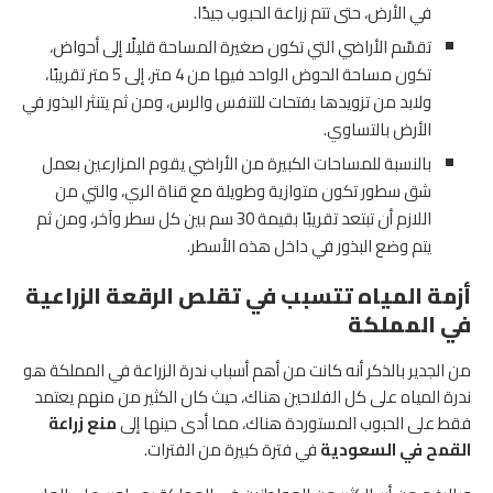
في الأرض، حتى تتم زراعة الحبوب جيدًا.
تقسَّم الأراضي التي تكون صغيرة المساحة قليلًا إلى أحواض،
تكون مساحة الحوض الواحد فيها من 4 متر، إلى 5 متر تقريبًا،
ولابد من تزويدها بفتحات للتنفس والرس، ومن ثم يتنثر البذور في
الأرض بالتساوي.
بالنسبة للمساحات الكبيرة من الأراضي يقوم المزارعين بعمل
شق سطور تكون متوازية وطويلة مع قناة الري، والتي من
اللازم أن تبتعد تقريبًا بقيمة 30 سم بين كل سطر وآخر، ومن ثم
يتم وضع البذور في داخل هذه الأسطر.
أزمة المياه تتسبب في تقلص الرقعة الزراعية
في المملكة
من الجدير بالذكر أنه كانت من أهم أسباب ندرة الزراعة في المملكة هو
ندرة المياه على كل الفلاحين هناك، حيث كان الكثير من منهم يعتمد
فقط على الحبوب المستوردة هناك، مما أدى حينها إلى
منع زراعة
القمح في السعودية
في فترة كبيرة من الفترات.