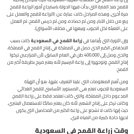
للقمح منذ الفترة التي بدأت فيها الدولة باسترجاع أمور الزراعة للقمح
مرة أخرى، وهذه المراحل كانت عبارة عن: (الزراعة للقمح والعمل على
ريع من خلال الآبار، ومن ثم حصاده، ومن ثم دريس القمح، ثم العمل
على التعبئة لكل الحبوب، وبيعها في مختلف الأسواق).
وإن الثورة التي رأيناها في
زراعة القمح في السعودية
كانت بسبب
الانخفاض الكبير الذي حصل في المملكة في إنتاج القمح في المملكة،
والذي وصل إلى 400.000 طن في العام السابق، لأن المزارعين تركوا
إنتاج القمح، وتوجهوا إلى زراعة البرسيم لأنه يعتبر مربح بطريقة أكبر من
القمح.
ومن أهم المعلومات التي علينا التعرف عليها، هو أن الهيئة
السعودية للحبوب تعتبر هي المستورد الأساسي للقمح الغذائي
المدعوم داخل المملكة، والتي كانت تعتمد فقط على زراعة القمح،
وكانت تركز على إنتاج الشعير، لأنه كان يعتبر صالحًا للاستعمال البشري،
حيث إنها كانت لا تشجع على زراعة الكثير من المحاصيل التي يكون
لديها حاجة كبيرة من المياه للري.
وقت زراعة القمح في السعودية