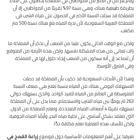
وبالرغم من أن الكثير من المواطنين في المملكة يحصلون على الماء
بطريقة طبيعية هناك، وهي نسبة 97% تقريبًا من المواطنين، إلا أن
المملكة قد سجلت النسبة الأكبر في الحصول على مياه الشرب في
المملكة العربية السعودية، لأن ندرة المياه بلغ هناك نسبة 500 متر
مكعب.
ولكن مع الوقت الحالي يكون علينا من الصعب أن نذكر أن المملكة ما
زالت تعاني من هذه المشكلة نفسها، ولكن هذه الأزمة من المتوقع
أن تتصاعد إلى أنه سيكون من الصعب إيجاد حلول لها في المملكة،
وفي الشرق الأوسط.
وهذا لأن الأبحاث السعودية قد ذكرت بأن المملكة قد حصلت
الاستهلاك اليومي هناك من المياه بنسبة تعتبر هي ضعف النسبة
المتوسطة في العالم من المياه للفرد الواحد، والذي يستهلك حوالي
263 لتر يوميًّا بين مياه الشرب والاستحمام، مما يدل على أن المملكة
تستهلك تقريبًا 4 أضعاف المياه المتجددة، وتعتبر المملكة من الدول
التي تعتمد بشكلٍ أساسي على تحلية مياه البحر، وأيضًا المياه الجوفية،
ولكن للأسف هذه العملية تعتبر مكلفة جدًّا.
تعرفنا على أهم المعلومات الأساسية حول موضوع
زراعة القمح في